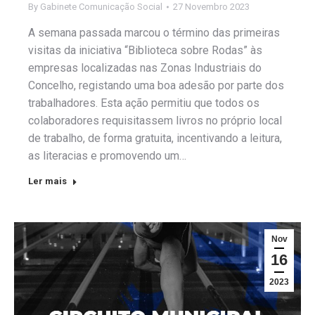
By
Gabinete Comunicação Social
27 Novembro 2023
A semana passada marcou o término das primeiras
visitas da iniciativa “Biblioteca sobre Rodas” às
empresas localizadas nas Zonas Industriais do
Concelho, registando uma boa adesão por parte dos
trabalhadores. Esta ação permitiu que todos os
colaboradores requisitassem livros no próprio local
de trabalho, de forma gratuita, incentivando a leitura,
as literacias e promovendo um…
Ler mais
Nov
16
2023