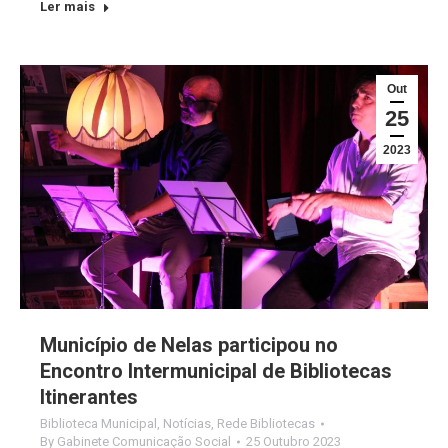
Ler mais
Out
25
2023
Município de Nelas participou no
Encontro Intermunicipal de Bibliotecas
Itinerantes
Biblioteca Municipal
,
Notícias
,
Rede Bibliotecas
By
Gabinete Comunicação Social
25 Outubro 2023