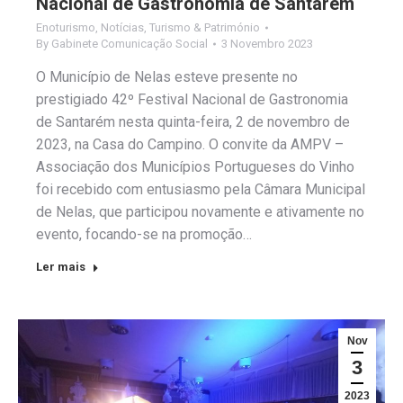
Nacional de Gastronomia de Santarém
Enoturismo
,
Notícias
,
Turismo & Património
By
Gabinete Comunicação Social
3 Novembro 2023
O Município de Nelas esteve presente no
prestigiado 42º Festival Nacional de Gastronomia
de Santarém nesta quinta-feira, 2 de novembro de
2023, na Casa do Campino. O convite da AMPV –
Associação dos Municípios Portugueses do Vinho
foi recebido com entusiasmo pela Câmara Municipal
de Nelas, que participou novamente e ativamente no
evento, focando-se na promoção…
Ler mais
Nov
3
2023