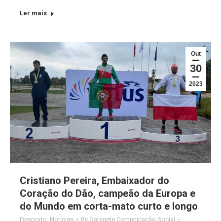
Ler mais
Out
30
2023
Cristiano Pereira, Embaixador do
Coração do Dão, campeão da Europa e
do Mundo em corta-mato curto e longo
Desporto
,
Notícias
By
Gabinete Comunicação Social