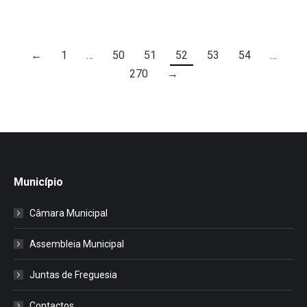
←
1
…
50
51
52
53
54
…
270
→
Município
Câmara Municipal
Assembleia Municipal
Juntas de Freguesia
Contactos