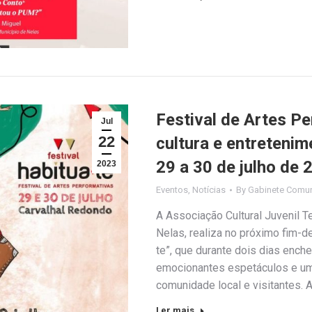
Festival de Artes Pe
Jul
22
cultura e entreteni
29 a 30 de julho de 
2023
Eventos
,
Notícias
By
Gabinete Comun
A Associação Cultural Juvenil T
Nelas, realiza no próximo fim-d
te”, que durante dois dias ench
emocionantes espetáculos e uma
comunidade local e visitantes.
Ler mais