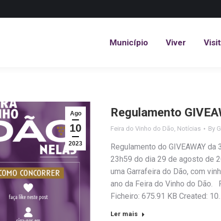
Município
Viver
Visi
Município
Viver
Visi
Regulamento GIVEAW
Ago
10
Feira do Vinho do Dão
,
Notícias
By
G
2023
Regulamento do GIVEAWAY da 32
23h59 do dia 29 de agosto de 2
uma Garrafeira do Dão, com vin
ano da Feira do Vinho do Dão
Ficheiro: 675.91 KB Created: 10
Ler mais