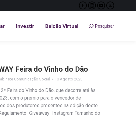
Facebook
Instagram
YouTube
X
tar
Investir
Balcão Virtual
Pesquisar
Search:
page
page
page
page
opens
opens
opens
opens
tar
Investir
Balcão Virtual
Pesquisar
Search:
in
in
in
in
new
new
new
new
window
window
window
window
AY Feira do Vinho do Dão
abinete Comunicação Social
10 Agosto 2023
ª Feira do Vinho do Dão, que decorre até às
023, com o prémio para o vencedor de
hos dos produtores presentes na edição deste
. Regulamento_Giveaway_Instagram Tamanho do
…