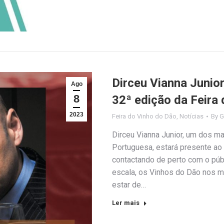
Dirceu Vianna Junior
Ago
8
32ª edição da Feira
2023
Feira do Vinho do Dão
,
Notícias
By
G
Dirceu Vianna Junior, um dos m
Portuguesa, estará presente ao 
contactando de perto com o púb
escala, os Vinhos do Dão nos m
estar de…
Ler mais