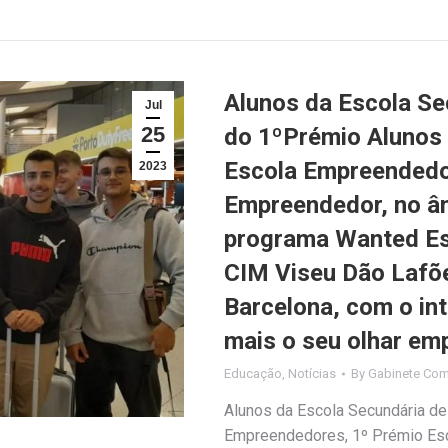
Alunos da Escola Se
Jul
25
do 1ºPrémio Alunos
Escola Empreendedo
2023
Empreendedor, no âm
programa Wanted E
CIM Viseu Dão Lafões
Barcelona, com o in
mais o seu olhar em
Educação
,
Notícias
By
Gabinete Com
Alunos da Escola Secundária d
Empreendedores, 1º Prémio Es