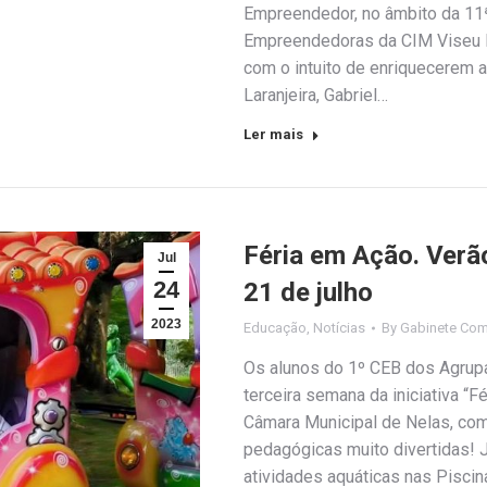
Empreendedor, no âmbito da 11
Empreendedoras da CIM Viseu Dã
com o intuito de enriquecerem 
Laranjeira, Gabriel…
Ler mais
Féria em Ação. Verã
Jul
24
21 de julho
2023
Educação
,
Notícias
By
Gabinete Com
Os alunos do 1º CEB dos Agrup
terceira semana da iniciativa “
Câmara Municipal de Nelas, com
pedagógicas muito divertidas! 
atividades aquáticas nas Pisci