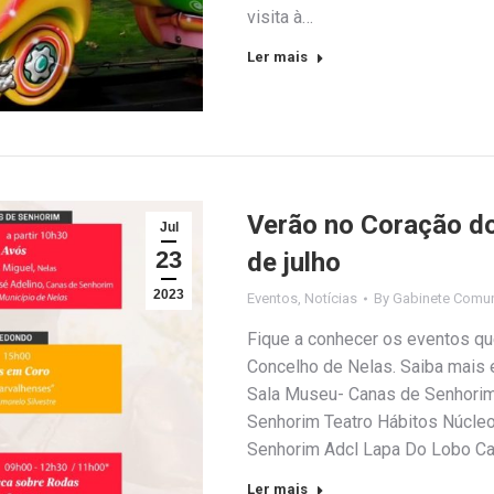
visita à…
Ler mais
Verão no Coração do
Jul
23
de julho
2023
Eventos
,
Notícias
By
Gabinete Comun
Fique a conhecer os eventos qu
Concelho de Nelas. Saiba mais 
Sala Museu- Canas de Senhori
Senhorim Teatro Hábitos Núcleo
Senhorim Adcl Lapa Do Lobo C
Ler mais