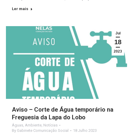
Ler mais
Jul
18
2023
Aviso – Corte de Água temporário na
Freguesia da Lapa do Lobo
Águas
,
Ambiente
,
Notícias
By
Gabinete Comunicação Social
18 Julho 2023