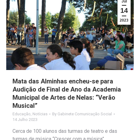
Jul
14
2023
Mata das Alminhas encheu-se para
Audição de Final de Ano da Academia
Municipal de Artes de Nelas: “Verão
Musical”
Educação
,
Notícias
By
Gabinete Comunicação Social
14 Julho 2023
Cerca de 100 alunos das turmas de teatro e das
turmas de música “Crescer com a música”,