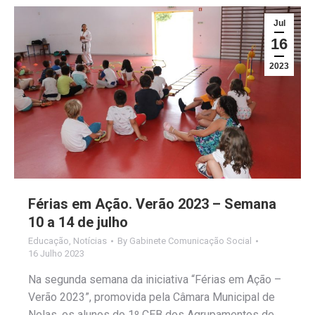
Jul
16
2023
Férias em Ação. Verão 2023 – Semana
10 a 14 de julho
Educação
,
Notícias
By
Gabinete Comunicação Social
16 Julho 2023
Na segunda semana da iniciativa “Férias em Ação –
Verão 2023”, promovida pela Câmara Municipal de
Nelas, os alunos do 1º CEB dos Agrupamentos de