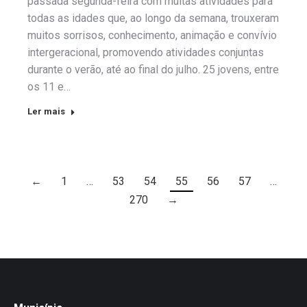
passada segunda-feira com muitas atividades para
todas as idades que, ao longo da semana, trouxeram
muitos sorrisos, conhecimento, animação e convívio
intergeracional, promovendo atividades conjuntas
durante o verão, até ao final do julho. 25 jovens, entre
os 11 e…
Ler mais
←
1
…
53
54
55
56
57
…
270
→