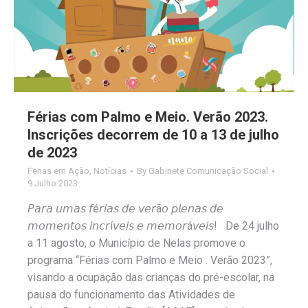
Férias com Palmo e Meio. Verão 2023.
Inscrições decorrem de 10 a 13 de julho
de 2023
Ferias em Ação
,
Notícias
By
Gabinete Comunicação Social
9 Julho 2023
𝘗𝘢𝘳𝘢 𝘶𝘮𝘢𝘴 𝘧é𝘳𝘪𝘢𝘴 𝘥𝘦 𝘷𝘦𝘳ã𝘰 𝘱𝘭𝘦𝘯𝘢𝘴 𝘥𝘦
𝘮𝘰𝘮𝘦𝘯𝘵𝘰𝘴 𝘪𝘯𝘤𝘳í𝘷𝘦𝘪𝘴 𝘦 𝘮𝘦𝘮𝘰𝘳á𝘷𝘦𝘪𝘴! De 24 julho
a 11 agosto, o Município de Nelas promove o
programa “Férias com Palmo e Meio . Verão 2023”,
visando a ocupação das crianças do pré-escolar, na
pausa do funcionamento das Atividades de