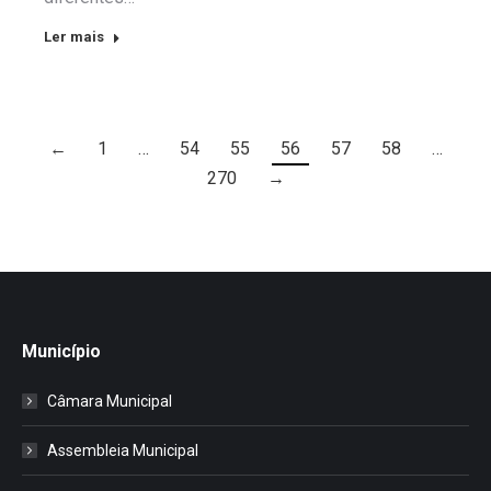
Ler mais
←
1
…
54
55
56
57
58
…
270
→
Município
Câmara Municipal
Assembleia Municipal