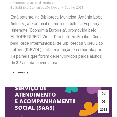
Biblioteca Municipal
,
Notícias
By
Gabinete Comunicação Social
9 Julho 2023
Está patente, na Biblioteca Municipal António Lobo
Antunes, até ao final do mês de Julho, a Exposição
Itinerante “Economia Europeia”, promovida pelo
EUROPE DIRECT Viseu Dão Lafões. Em itinerância
pela Rede Intermunicipal de Bibliotecas Viseu Dão
Lafões (RIBVDL), esta exposição é composta por
14 painéis que foram desenvolvidos pelos alunos
do 3.º ano da Licenciatura…
Ler mais
Jul
8
2023