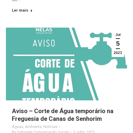
Ler mais
Jul
5
2023
Aviso – Corte de Água temporário na
Freguesia de Canas de Senhorim
Águas
,
Ambiente
,
Notícias
By
Gabinete Comunicação Social
5 Julho 2023