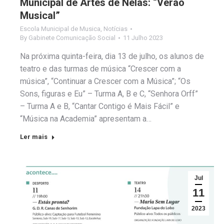
Municipal de Artes de Nelas: “Verão
Musical”
Escola Municipal de Musica
,
Notícias
By
Gabinete Comunicação Social
11 Julho 2023
Na próxima quinta-feira, dia 13 de julho, os alunos de
teatro e das turmas de música “Crescer com a
música”, “Continuar a Crescer com a Música”; “Os
Sons, figuras e Eu” – Turma A, B e C, “Senhora Orff”
– Turma A e B, “Cantar Contigo é Mais Fácil” e
“Música na Academia” apresentam a…
Ler mais
Jul
11
2023