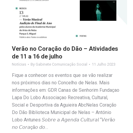
Verão no Coração do Dão – Atividades
de 11 a 16 de julho
Notícias
By
Gabinete Comunicação Social
11 Julho 2023
Fique a conhecer os eventos que se vão realizar
nos próximos dias no Concelho de Nelas. Mais
informações em: GDR Canas de Senhorim Fundaçao
Lapa Do Lobo Associaçao Recreativa, Cultural,
Social e Desportiva da Aguieira AbcNelas Coração
Do Dão Biblioteca Municipal de Nelas – António
Lobo Antunes 𝘚𝘰𝘣𝘳𝘦 𝘢 𝘈𝘨𝘦𝘯𝘥𝘢 𝘊𝘶𝘭𝘵𝘶𝘳𝘢𝘭 “𝘝𝘦𝘳ã𝘰
𝘯𝘰 𝘊𝘰𝘳𝘢çã𝘰 𝘥𝘰…