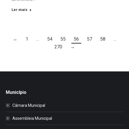
Ler mais
←
1
…
54
55
56
57
58
…
270
→
Município
Câmara Municipal
Assembleia Municipal