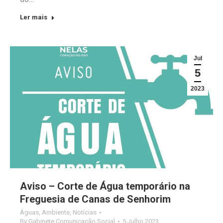
Ler mais
Jul
5
2023
Aviso – Corte de Água temporário na
Freguesia de Canas de Senhorim
Águas
,
Ambiente
,
Notícias
By
Gabinete Comunicação Social
5 Julho 2023