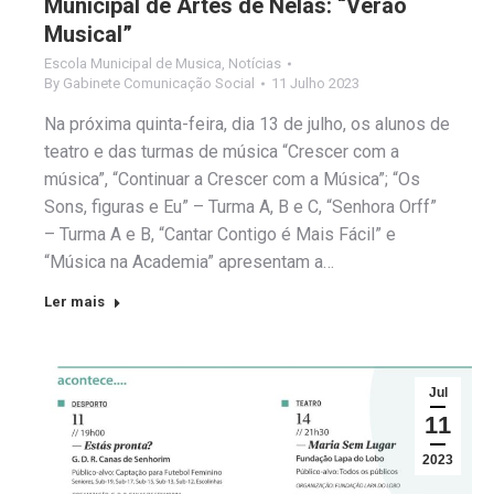
Municipal de Artes de Nelas: “Verão
Musical”
Escola Municipal de Musica
,
Notícias
By
Gabinete Comunicação Social
11 Julho 2023
Na próxima quinta-feira, dia 13 de julho, os alunos de
teatro e das turmas de música “Crescer com a
música”, “Continuar a Crescer com a Música”; “Os
Sons, figuras e Eu” – Turma A, B e C, “Senhora Orff”
– Turma A e B, “Cantar Contigo é Mais Fácil” e
“Música na Academia” apresentam a…
Ler mais
Jul
11
2023