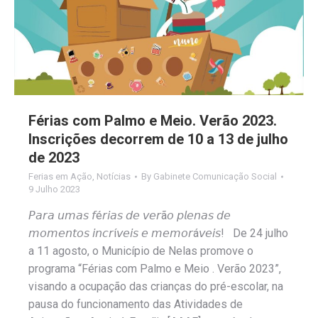
Férias com Palmo e Meio. Verão 2023.
Inscrições decorrem de 10 a 13 de julho
de 2023
Ferias em Ação
,
Notícias
By
Gabinete Comunicação Social
9 Julho 2023
𝘗𝘢𝘳𝘢 𝘶𝘮𝘢𝘴 𝘧é𝘳𝘪𝘢𝘴 𝘥𝘦 𝘷𝘦𝘳ã𝘰 𝘱𝘭𝘦𝘯𝘢𝘴 𝘥𝘦
𝘮𝘰𝘮𝘦𝘯𝘵𝘰𝘴 𝘪𝘯𝘤𝘳í𝘷𝘦𝘪𝘴 𝘦 𝘮𝘦𝘮𝘰𝘳á𝘷𝘦𝘪𝘴! De 24 julho
a 11 agosto, o Município de Nelas promove o
programa “Férias com Palmo e Meio . Verão 2023”,
visando a ocupação das crianças do pré-escolar, na
pausa do funcionamento das Atividades de