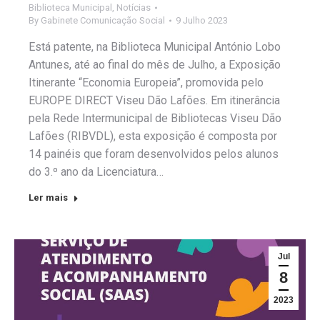
Biblioteca Municipal
,
Notícias
By
Gabinete Comunicação Social
9 Julho 2023
Está patente, na Biblioteca Municipal António Lobo
Antunes, até ao final do mês de Julho, a Exposição
Itinerante “Economia Europeia”, promovida pelo
EUROPE DIRECT Viseu Dão Lafões. Em itinerância
pela Rede Intermunicipal de Bibliotecas Viseu Dão
Lafões (RIBVDL), esta exposição é composta por
14 painéis que foram desenvolvidos pelos alunos
do 3.º ano da Licenciatura…
Ler mais
Jul
8
2023