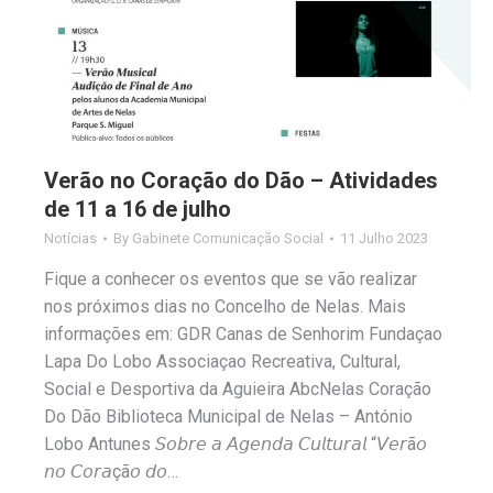
Verão no Coração do Dão – Atividades
de 11 a 16 de julho
Notícias
By
Gabinete Comunicação Social
11 Julho 2023
Fique a conhecer os eventos que se vão realizar
nos próximos dias no Concelho de Nelas. Mais
informações em: GDR Canas de Senhorim Fundaçao
Lapa Do Lobo Associaçao Recreativa, Cultural,
Social e Desportiva da Aguieira AbcNelas Coração
Do Dão Biblioteca Municipal de Nelas – António
Lobo Antunes 𝘚𝘰𝘣𝘳𝘦 𝘢 𝘈𝘨𝘦𝘯𝘥𝘢 𝘊𝘶𝘭𝘵𝘶𝘳𝘢𝘭 “𝘝𝘦𝘳ã𝘰
𝘯𝘰 𝘊𝘰𝘳𝘢çã𝘰 𝘥𝘰…