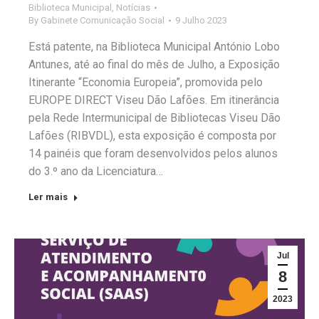
Biblioteca Municipal
,
Notícias
By
Gabinete Comunicação Social
9 Julho 2023
Está patente, na Biblioteca Municipal António Lobo
Antunes, até ao final do mês de Julho, a Exposição
Itinerante “Economia Europeia”, promovida pelo
EUROPE DIRECT Viseu Dão Lafões. Em itinerância
pela Rede Intermunicipal de Bibliotecas Viseu Dão
Lafões (RIBVDL), esta exposição é composta por
14 painéis que foram desenvolvidos pelos alunos
do 3.º ano da Licenciatura…
Ler mais
Jul
8
2023