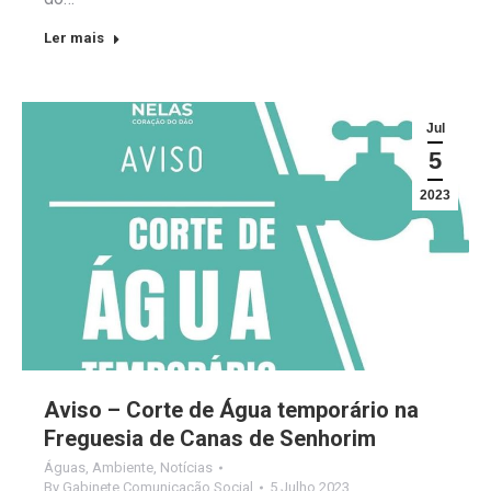
Ler mais
Jul
5
2023
Aviso – Corte de Água temporário na
Freguesia de Canas de Senhorim
Águas
,
Ambiente
,
Notícias
By
Gabinete Comunicação Social
5 Julho 2023