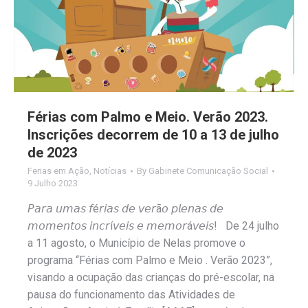
Férias com Palmo e Meio. Verão 2023.
Inscrições decorrem de 10 a 13 de julho
de 2023
Ferias em Ação
,
Notícias
By
Gabinete Comunicação Social
9 Julho 2023
𝘗𝘢𝘳𝘢 𝘶𝘮𝘢𝘴 𝘧é𝘳𝘪𝘢𝘴 𝘥𝘦 𝘷𝘦𝘳ã𝘰 𝘱𝘭𝘦𝘯𝘢𝘴 𝘥𝘦
𝘮𝘰𝘮𝘦𝘯𝘵𝘰𝘴 𝘪𝘯𝘤𝘳í𝘷𝘦𝘪𝘴 𝘦 𝘮𝘦𝘮𝘰𝘳á𝘷𝘦𝘪𝘴! De 24 julho
a 11 agosto, o Município de Nelas promove o
programa “Férias com Palmo e Meio . Verão 2023”,
visando a ocupação das crianças do pré-escolar, na
pausa do funcionamento das Atividades de