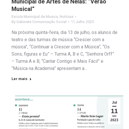
Municipal de Artes de Nelas: “Verão
Musical”
Escola Municipal de Musica
,
Notícias
By
Gabinete Comunicação Social
11 Julho 2023
Na próxima quinta-feira, dia 13 de julho, os alunos de
teatro e das turmas de música “Crescer com a
música”, “Continuar a Crescer com a Música”; “Os
Sons, figuras e Eu” – Turma A, B e C, “Senhora Orff”
– Turma A e B, “Cantar Contigo é Mais Fácil” e
“Música na Academia” apresentam a…
Ler mais
Jul
11
2023