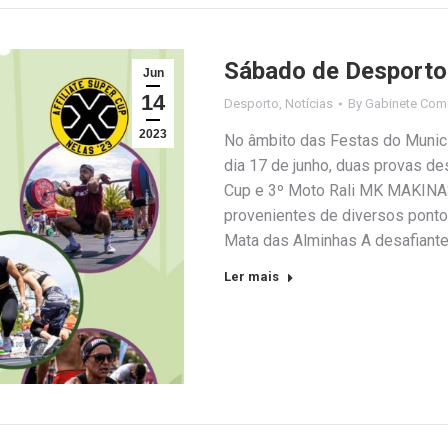
Sábado de Desporto
Jun
14
Desporto
,
Notícias
By
Gabinete Com
2023
No âmbito das Festas do Municí
dia 17 de junho, duas provas des
Cup e 3º Moto Rali MK MAKINAS
provenientes de diversos pontos
Mata das Alminhas A desafiant
Ler mais