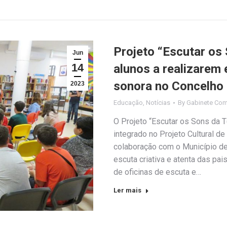
Projeto “Escutar os 
Jun
14
alunos a realizarem 
sonora no Concelho
2023
Educação
,
Notícias
By
Gabinete Com
O Projeto “Escutar os Sons da T
integrado no Projeto Cultural d
colaboração com o Município de
escuta criativa e atenta das pa
de oficinas de escuta e…
Ler mais