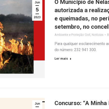
O Município de Nela
Jun
5
autorizada a realiz
e queimadas, no perí
2023
setembro, no concel
Ambiente e Proteção Civil
,
Notícias
Para qualquer esclarecimento ad
do número: 232 941 300.
Ler mais
Concurso: “A Minha 
Jun