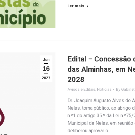
Ler mais
Edital – Concessão 
Jun
16
das Alminhas, em Ne
2028
2023
Avisos e Editais
,
Notícias
By
Gabinet
Dr. Joaquim Augusto Alves de A
Nelas, torna público, ao abrigo 
n.º1 do artigo 35.º da Lei n.º7
Municipal de Nelas, em reunião 
deliberou aprovar o…