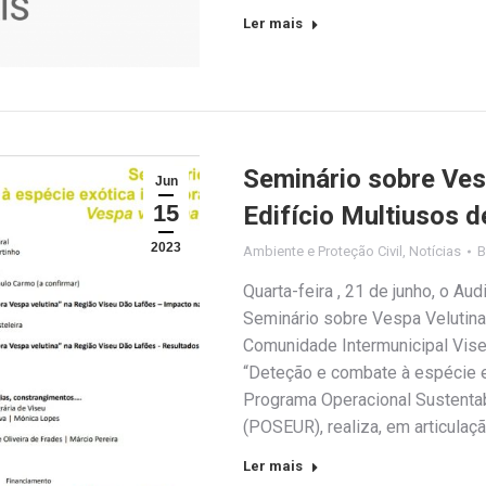
Ler mais
Seminário sobre Ves
Jun
15
Edifício Multiusos d
2023
Ambiente e Proteção Civil
,
Notícias
Quarta-feira , 21 de junho, o Au
Seminário sobre Vespa Velutina.
Comunidade Intermunicipal Vise
“Deteção e combate à espécie e
Programa Operacional Sustentab
(POSEUR), realiza, em articula
Ler mais