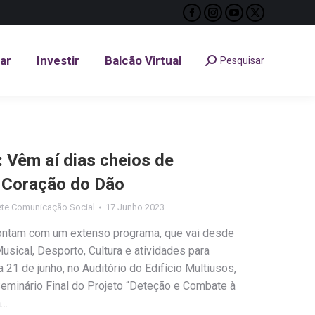
Facebook
Instagram
YouTube
X
tar
Investir
Balcão Virtual
Pesquisar
Search:
page
page
page
page
opens
opens
opens
opens
tar
Investir
Balcão Virtual
Pesquisar
Search:
in
in
in
in
new
new
new
new
window
window
window
window
: Vêm aí dias cheios de
 Coração do Dão
te Comunicação Social
17 Junho 2023
ontam com um extenso programa, que vai desde
sical, Desporto, Cultura e atividades para
a 21 de junho, no Auditório do Edifício Multiusos,
 Seminário Final do Projeto “Deteção e Combate à
a…