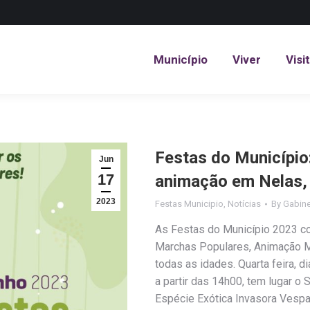
Município
Viver
Visi
Município
Viver
Visi
Festas do Município
Jun
17
animação em Nelas,
2023
Festas Municipio
,
Notícias
By
Gabine
As Festas do Município 2023 c
Marchas Populares, Animação Mu
todas as idades. Quarta feira, di
a partir das 14h00, tem lugar o
Espécie Exótica Invasora Vesp