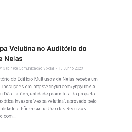
pa Velutina no Auditório do
e Nelas
By
Gabinete Comunicação Social
15 Junho 2023
ditório do Edifício Multiusos de Nelas recebe um
 Inscrições em: https://tinyurl.com/ynpyumv A
u Dão Lafões, entidade promotora do projecto
xótica invasora Vespa velutina”, aprovado pelo
ilidade e Eficiência no Uso dos Recursos
ção com…