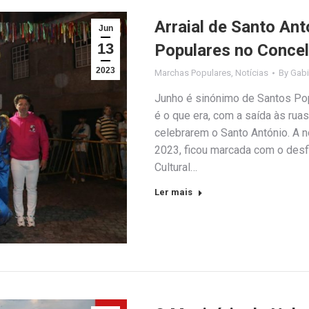
Arraial de Santo An
Jun
13
Populares no Concel
2023
Marchas Populares
,
Notícias
By
Gabi
Junho é sinónimo de Santos Pop
é o que era, com a saída às rua
celebrarem o Santo António. A n
2023, ficou marcada com o desf
Cultural…
Ler mais