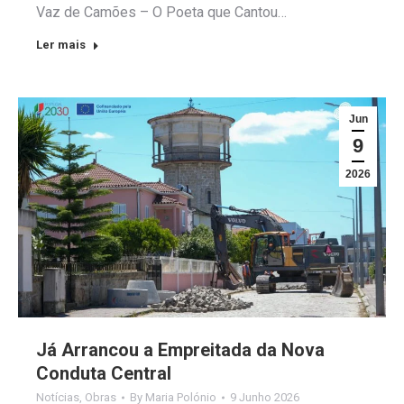
Vaz de Camões – O Poeta que Cantou…
Ler mais
Jun
9
2026
Já Arrancou a Empreitada da Nova
Conduta Central
Notícias
,
Obras
By
Maria Polónio
9 Junho 2026