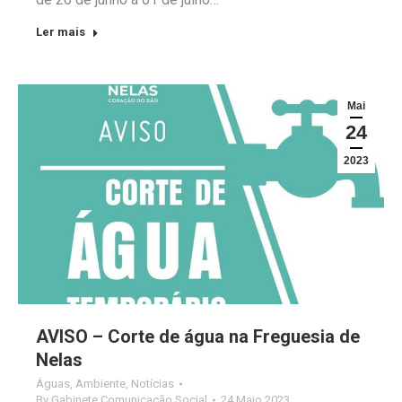
Ler mais
Mai
24
2023
AVISO – Corte de água na Freguesia de
Nelas
Águas
,
Ambiente
,
Notícias
By
Gabinete Comunicação Social
24 Maio 2023