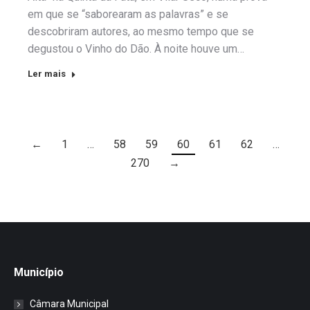
em que se “saborearam as palavras” e se
descobriram autores, ao mesmo tempo que se
degustou o Vinho do Dão. À noite houve um…
Ler mais
←
1
…
58
59
60
61
62
…
270
→
Município
Câmara Municipal