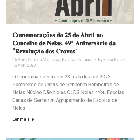
𝐂𝐨𝐦𝐞𝐦𝐨𝐫𝐚çõ𝐞𝐬 𝐝𝐨 𝟐𝟓 𝐝𝐞 𝐀𝐛𝐫𝐢𝐥 𝐧𝐨
𝐂𝐨𝐧𝐜𝐞𝐥𝐡𝐨 𝐝𝐞 𝐍𝐞𝐥𝐚𝐬. 𝟒𝟗º 𝐀𝐧𝐢𝐯𝐞𝐫𝐬á𝐫𝐢𝐨 𝐝𝐚
“𝐑𝐞𝐯𝐨𝐥𝐮çã𝐨 𝐝𝐨𝐬 𝐂𝐫𝐚𝐯𝐨𝐬”
25 Abril
,
Câmara Municipal
,
Eventos
,
Notícias
By
Filipa Pais
18 Abril 2023
O Programa decorre de 23 a 25 de abril 2023.
Bombeiros de Canas de Senhorim Bombeiros de
Nelas Núcleo Dão Nelas CLDS Nelas 4You Escolas
Canas de Senhorim Agrupamento de Escolas de
Nelas
Ler mais