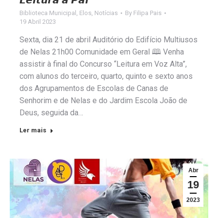
𝙇𝙚𝙞𝙩𝙪𝙧𝙖 𝙖 𝙋𝙖𝙧
Biblioteca Municipal
,
Elos
,
Notícias
By
Filipa Pais
19 Abril 2023
Sexta, dia 21 de abril Auditório do Edifício Multiusos
de Nelas 21h00 Comunidade em Geral 🕮 Venha
assistir à final do Concurso “Leitura em Voz Alta”,
com alunos do terceiro, quarto, quinto e sexto anos
dos Agrupamentos de Escolas de Canas de
Senhorim e de Nelas e do Jardim Escola João de
Deus, seguida da…
Ler mais
Abr
19
2023