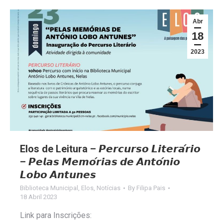
Abr
18
2023
Elos de Leitura – 𝙋𝙚𝙧𝙘𝙪𝙧𝙨𝙤 𝙇𝙞𝙩𝙚𝙧𝙖́𝙧𝙞𝙤
– 𝙋𝙚𝙡𝙖𝙨 𝙈𝙚𝙢𝙤́𝙧𝙞𝙖𝙨 𝙙𝙚 𝘼𝙣𝙩𝙤́𝙣𝙞𝙤
𝙇𝙤𝙗𝙤 𝘼𝙣𝙩𝙪𝙣𝙚𝙨
Biblioteca Municipal
,
Elos
,
Notícias
By
Filipa Pais
18 Abril 2023
Link para Inscrições: