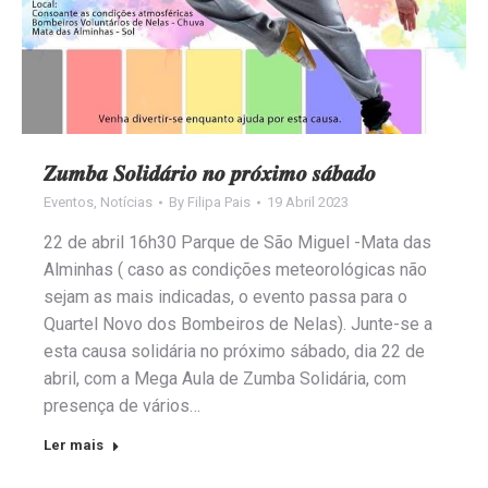
𝒁𝒖𝒎𝒃𝒂 𝑺𝒐𝒍𝒊𝒅𝒂́𝒓𝒊𝒐 𝒏𝒐 𝒑𝒓𝒐́𝒙𝒊𝒎𝒐 𝒔𝒂́𝒃𝒂𝒅𝒐
Eventos
,
Notícias
By
Filipa Pais
19 Abril 2023
22 de abril 16h30 Parque de São Miguel -Mata das
Alminhas ( caso as condições meteorológicas não
sejam as mais indicadas, o evento passa para o
Quartel Novo dos Bombeiros de Nelas). Junte-se a
esta causa solidária no próximo sábado, dia 22 de
abril, com a Mega Aula de Zumba Solidária, com
presença de vários…
Ler mais