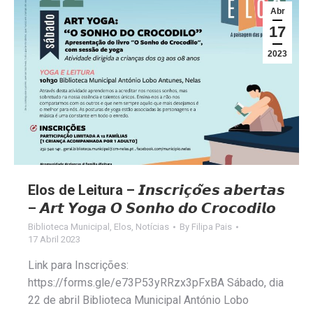
Abr
17
2023
Elos de Leitura – 𝙄𝙣𝙨𝙘𝙧𝙞𝙘̧𝙤̃𝙚𝙨 𝙖𝙗𝙚𝙧𝙩𝙖𝙨
– 𝘼𝙧𝙩 𝙔𝙤𝙜𝙖 𝙊 𝙎𝙤𝙣𝙝𝙤 𝙙𝙤 𝘾𝙧𝙤𝙘𝙤𝙙𝙞𝙡𝙤
Biblioteca Municipal
,
Elos
,
Notícias
By
Filipa Pais
17 Abril 2023
Link para Inscrições:
https://forms.gle/e73P53yRRzx3pFxBA Sábado, dia
22 de abril Biblioteca Municipal António Lobo