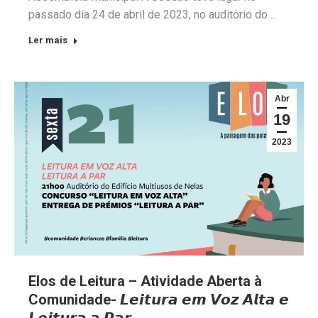
passado dia 24 de abril de 2023, no auditório do…
Ler mais
Abr
19
2023
Elos de Leitura – Atividade Aberta à
Comunidade- 𝙇𝙚𝙞𝙩𝙪𝙧𝙖 𝙚𝙢 𝙑𝙤𝙯 𝘼𝙡𝙩𝙖 𝙚