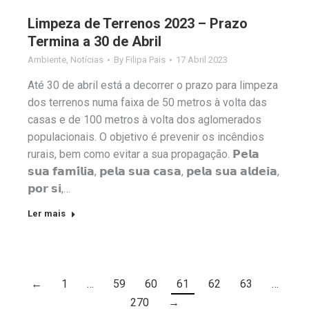
Limpeza de Terrenos 2023 – Prazo
Termina a 30 de Abril
Ambiente
,
Notícias
By
Filipa Pais
17 Abril 2023
Até 30 de abril está a decorrer o prazo para limpeza
dos terrenos numa faixa de 50 metros à volta das
casas e de 100 metros à volta dos aglomerados
populacionais. O objetivo é prevenir os incêndios
rurais, bem como evitar a sua propagação. 𝗣𝗲𝗹𝗮
𝘀𝘂𝗮 𝗳𝗮𝗺𝗶́𝗹𝗶𝗮, 𝗽𝗲𝗹𝗮 𝘀𝘂𝗮 𝗰𝗮𝘀𝗮, 𝗽𝗲𝗹𝗮 𝘀𝘂𝗮 𝗮𝗹𝗱𝗲𝗶𝗮,
𝗽𝗼𝗿 𝘀𝗶,…
Ler mais
←
1
…
59
60
61
62
63
…
270
→