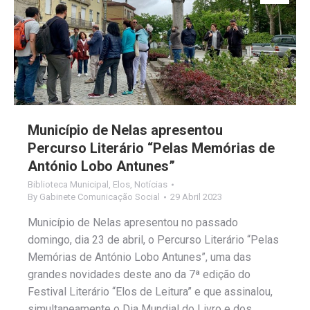
Município de Nelas apresentou
Percurso Literário “Pelas Memórias de
António Lobo Antunes”
Biblioteca Municipal
,
Elos
,
Notícias
By
Gabinete Comunicação Social
29 Abril 2023
Município de Nelas apresentou no passado
domingo, dia 23 de abril, o Percurso Literário “Pelas
Memórias de António Lobo Antunes”, uma das
grandes novidades deste ano da 7ª edição do
Festival Literário “Elos de Leitura” e que assinalou,
simultaneamente o Dia Mundial do Livro e dos