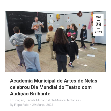
Mar
29
2023
Academia Municipal de Artes de Nelas
celebrou Dia Mundial do Teatro com
Audição Brilhante
Educação
,
Escola Municipal de Musica
,
Notícias
By
Filipa Pais
29 Março 2023