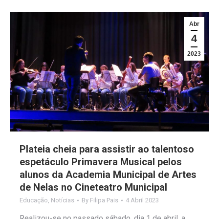
Abr
4
2023
Plateia cheia para assistir ao talentoso
espetáculo Primavera Musical pelos
alunos da Academia Municipal de Artes
de Nelas no Cineteatro Municipal
Educação
,
Notícias
By
Filipa Pais
4 Abril 2023
Realizou-se no passado sábado, dia 1 de abril, a