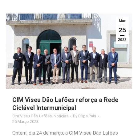
Mar
25
2023
CIM Viseu Dão Lafões reforça a Rede
Ciclável Intermunicipal
Cim Viseu Dão Lafões
,
Notícias
By
Filipa Pais
25 Março 2023
Ontem, dia 24 de março, a CIM Viseu Dão Lafões