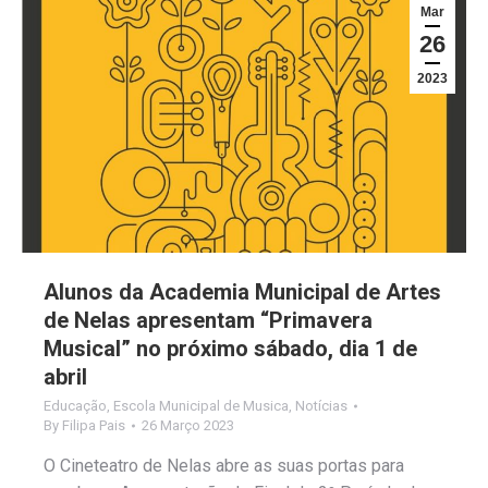
Mar
26
2023
Alunos da Academia Municipal de Artes
de Nelas apresentam “Primavera
Musical” no próximo sábado, dia 1 de
abril
Educação
,
Escola Municipal de Musica
,
Notícias
By
Filipa Pais
26 Março 2023
O Cineteatro de Nelas abre as suas portas para