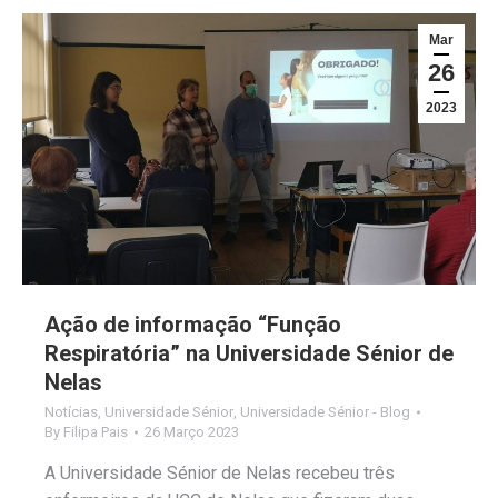
Mar
26
2023
Ação de informação “Função
Respiratória” na Universidade Sénior de
Nelas
Notícias
,
Universidade Sénior
,
Universidade Sénior - Blog
By
Filipa Pais
26 Março 2023
A Universidade Sénior de Nelas recebeu três