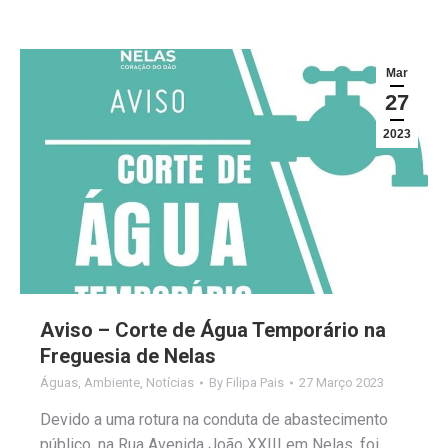
Mar
27
2023
Aviso – Corte de Água Temporário na
Freguesia de Nelas
Águas
,
Ambiente
,
Notícias
By
Filipa Pais
27 Março 2023
Devido a uma rotura na conduta de abastecimento
público, na Rua Avenida João XXIII em Nelas, foi