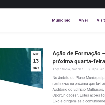
Município
Viver
Visi
Município
Viver
Visi
Ação de Formação –
Mar
13
próxima quarta-feir
2023
Acção Social
,
Notícias
By
Filipa Pais
No âmbito do Plano Municipal p
realiza-se na próxima quarta-fe
Auditório do Edifício Multiusos
Oportunidades”. Estas ações fo
Eixo e dirigem-se à comunidad