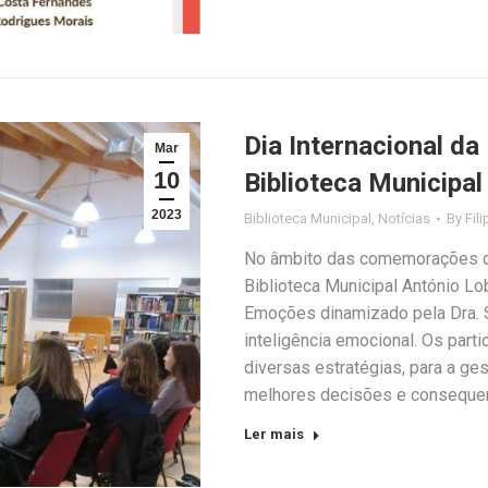
Dia Internacional da
Mar
10
Biblioteca Municipal
2023
Biblioteca Municipal
,
Notícias
By
Fil
No âmbito das comemorações do 
Biblioteca Municipal António L
Emoções dinamizado pela Dra. S
inteligência emocional. Os part
diversas estratégias, para a g
melhores decisões e consequ
Ler mais