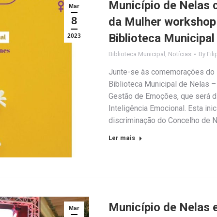
Município de Nelas c
Mar
8
da Mulher workshop
Biblioteca Municipal
2023
Biblioteca Municipal
,
Notícias
By
Fil
Junte-se às comemorações do Dia
Biblioteca Municipal de Nelas 
Gestão de Emoções, que será d
Inteligência Emocional. Esta ini
discriminação do Concelho de Ne
Ler mais
Município de Nelas 
Mar