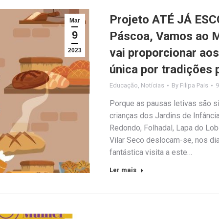
Projeto ATÉ JÁ ESC
Mar
9
Páscoa, Vamos ao Mu
vai proporcionar ao
2023
única por tradições 
Educação
,
Notícias
By
Filipa Pais
9
Porque as pausas letivas são si
crianças dos Jardins de Infânci
Redondo, Folhadal, Lapa do Lobo
Vilar Seco deslocam-se, nos di
fantástica visita a este…
Ler mais