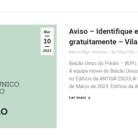
Aviso – Identifique 
Mar
10
gratuitamente – Vila
2023
Balcao Bupi
,
Notícias
By
Filipa Pais
Balcão Único do Prédio – BUPi, p
A equipa móvel do Balcão Único 
no Edifício da ANTIGA ESCOLA D
de Março de 2023. Edifício da 
Ler mais