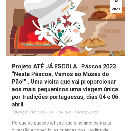
2023
Projeto ATÉ JÁ ESCOLA . Páscoa 2023 .
“Nesta Páscoa, Vamos ao Museu do
Pão!” . Uma visita que vai proporcionar
aos mais pequeninos uma viagem única
por tradições portuguesas, dias 04 e 06
abril
Educação
,
Notícias
By
Filipa Pais
9 Março 2023
Porque as pausas letivas são sinónimo de muita
diversão e convívio, as crianças dos Jardins de