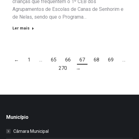
crianças que frequentem o 1º CEB dos
Agrupamentos de Escolas de Canas de Senhorim e
de Nelas, sendo que o Programa…
Ler mais
←
1
…
65
66
67
68
69
…
270
→
Município
Câmara Municipal