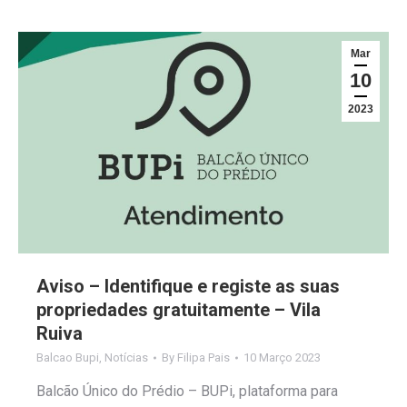
Mar
10
2023
Aviso – Identifique e registe as suas
propriedades gratuitamente – Vila
Ruiva
Balcao Bupi
,
Notícias
By
Filipa Pais
10 Março 2023
Balcão Único do Prédio – BUPi, plataforma para