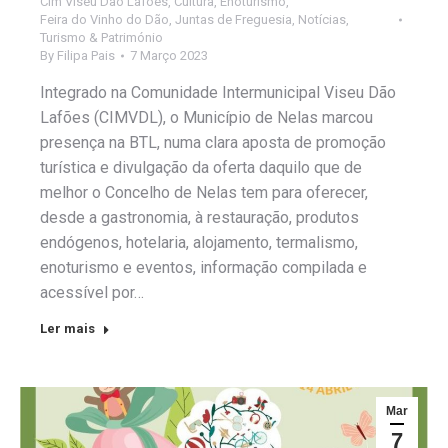
Cim Viseu Dão Lafões
,
Cultura
,
Enoturismo
,
Feira do Vinho do Dão
,
Juntas de Freguesia
,
Notícias
,
Turismo & Património
By
Filipa Pais
7 Março 2023
Integrado na Comunidade Intermunicipal Viseu Dão
Lafões (CIMVDL), o Município de Nelas marcou
presença na BTL, numa clara aposta de promoção
turística e divulgação da oferta daquilo que de
melhor o Concelho de Nelas tem para oferecer,
desde a gastronomia, à restauração, produtos
endógenos, hotelaria, alojamento, termalismo,
enoturismo e eventos, informação compilada e
acessível por…
Ler mais
Mar
7