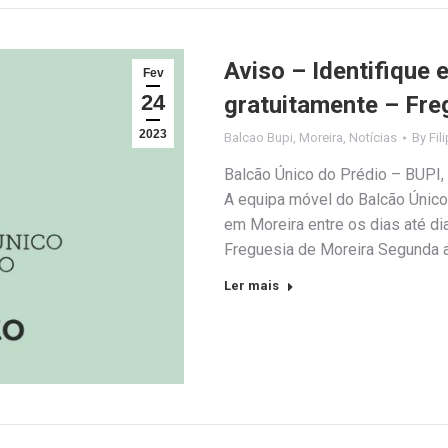
Aviso – Identifique 
Fev
24
gratuitamente – Fre
2023
Balcao Bupi
,
Moreira
,
Notícias
By
Fil
Balcão Único do Prédio – BUPI, p
A equipa móvel do Balcão Único 
em Moreira entre os dias até di
Freguesia de Moreira Segunda 
Ler mais