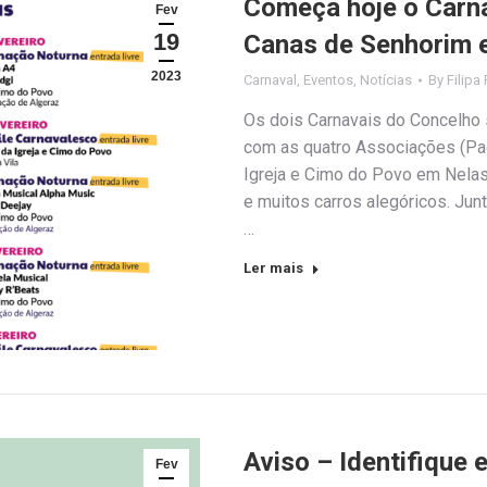
Começa hoje o Carn
Fev
19
Canas de Senhorim 
2023
Carnaval
,
Eventos
,
Notícias
By
Filipa 
Os dois Carnavais do Concelho 
com as quatro Associações (Pa
Igreja e Cimo do Povo em Nelas
e muitos carros alegóricos. Jun
…
Ler mais
Aviso – Identifique 
Fev