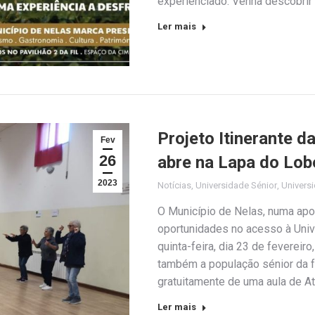
experienciado. Venha descobrir
Ler mais
Projeto Itinerante d
Fev
26
abre na Lapa do Lob
2023
Notícias
,
Universidade Sénior
,
Universi
O Município de Nelas, numa apo
oportunidades no acesso à Univ
quinta-feira, dia 23 de fevereir
também a população sénior da f
gratuitamente de uma aula de At
Ler mais