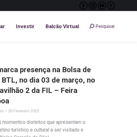
Facebook
Instagram
YouTube
X
tar
Investir
Balcão Virtual
Pesquisar
Search:
page
page
page
page
opens
opens
opens
opens
tar
Investir
Balcão Virtual
Pesquisar
Search:
in
in
in
in
new
new
new
new
window
window
window
window
marca presença na Bolsa de
 BTL, no dia 03 de março, no
vilhão 2 da FIL – Feira
boa
ais
26 Fevereiro 2023
s momentos distintos que apresentam o
o turístico e cultural a ser visitado e