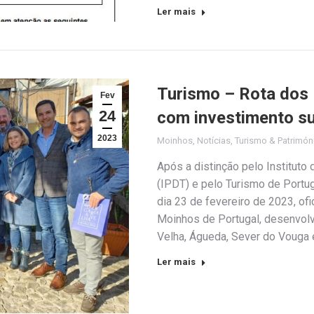
Ler mais
Turismo – Rota dos
Fev
24
com investimento su
2023
Moinhos
,
Notícias
,
Turismo & Patrimón
Após a distinção pelo Institut
(IPDT) e pelo Turismo de Portuga
dia 23 de fevereiro de 2023, ofi
Moinhos de Portugal, desenvolv
Velha, Águeda, Sever do Vouga
Ler mais