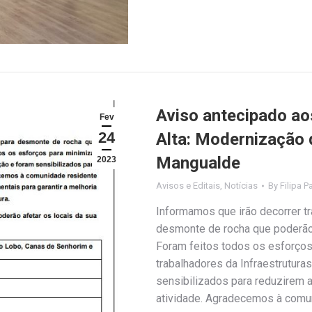
Aviso antecipado aos
Fev
24
Alta: Modernização
Mangualde
2023
Avisos e Editais
,
Notícias
By
Filipa P
Informamos que irão decorrer t
desmonte de rocha que poderão
Foram feitos todos os esforços
trabalhadores da Infraestrutur
sensibilizados para reduzirem 
atividade. Agradecemos à comu