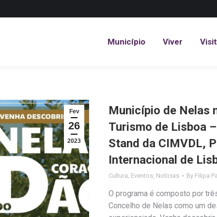
Município
Viver
Visi
Município
Viver
Visi
Município de Nelas 
Fev
26
Turismo de Lisboa –
Stand da CIMVDL, Pa
2023
Internacional de Lis
Cultura
,
Eventos
,
Notícias
By
Filipa P
O programa é composto por trê
Concelho de Nelas como um destin