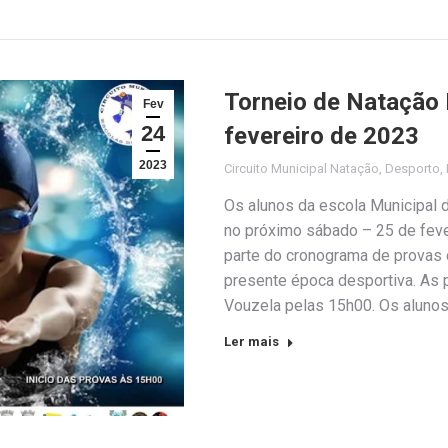
Torneio de Natação 
Fev
24
fevereiro de 2023
2023
Circuito Municipal Natação
,
Desporto
,
Os alunos da escola Municipal 
no próximo sábado – 25 de fever
parte do cronograma de provas 
presente época desportiva. As p
Vouzela pelas 15h00. Os aluno
Ler mais