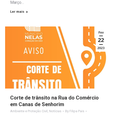
Março…
Ler mais
Fev
22
2023
Corte de trânsito na Rua do Comércio
em Canas de Senhorim
Ambiente e Proteção Civil
,
Notícias
By
Filipa Pais