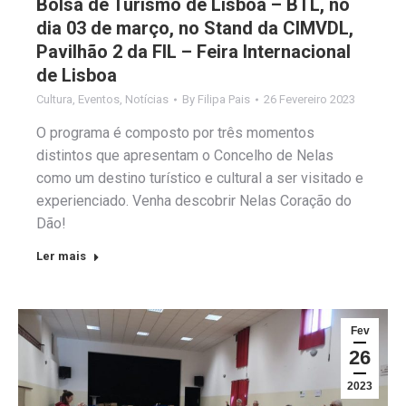
Bolsa de Turismo de Lisboa – BTL, no
dia 03 de março, no Stand da CIMVDL,
Pavilhão 2 da FIL – Feira Internacional
de Lisboa
Cultura
,
Eventos
,
Notícias
By
Filipa Pais
26 Fevereiro 2023
O programa é composto por três momentos
distintos que apresentam o Concelho de Nelas
como um destino turístico e cultural a ser visitado e
experienciado. Venha descobrir Nelas Coração do
Dão!
Ler mais
Fev
26
2023