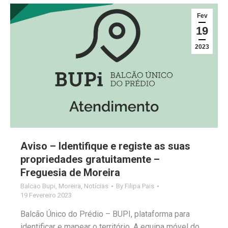
Fev
19
2023
Aviso – Identifique e registe as suas
propriedades gratuitamente –
Freguesia de Moreira
Balcao Bupi
,
Moreira
,
Notícias
By
Filipa Pais
19 Fevereiro 2023
Balcão Único do Prédio – BUPI, plataforma para
identificar e mapear o território. A equipa móvel do