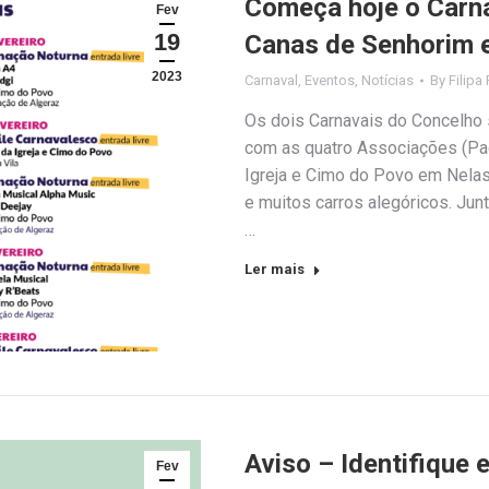
Começa hoje o Carn
Fev
19
Canas de Senhorim 
2023
Carnaval
,
Eventos
,
Notícias
By
Filipa 
Os dois Carnavais do Concelho 
com as quatro Associações (Pa
Igreja e Cimo do Povo em Nelas
e muitos carros alegóricos. Jun
…
Ler mais
Aviso – Identifique 
Fev