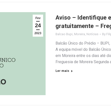
Aviso – Identifique 
Fev
24
gratuitamente – Fre
2023
Balcao Bupi
,
Moreira
,
Notícias
By
Fil
Balcão Único do Prédio – BUPI, p
A equipa móvel do Balcão Único 
em Moreira entre os dias até di
Freguesia de Moreira Segunda 
Ler mais