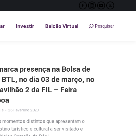
Facebook
Instagram
YouTube
X
tar
Investir
Balcão Virtual
Pesquisar
Search:
page
page
page
page
opens
opens
opens
opens
tar
Investir
Balcão Virtual
Pesquisar
Search:
in
in
in
in
new
new
new
new
window
window
window
window
marca presença na Bolsa de
 BTL, no dia 03 de março, no
vilhão 2 da FIL – Feira
boa
ais
26 Fevereiro 2023
s momentos distintos que apresentam o
o turístico e cultural a ser visitado e