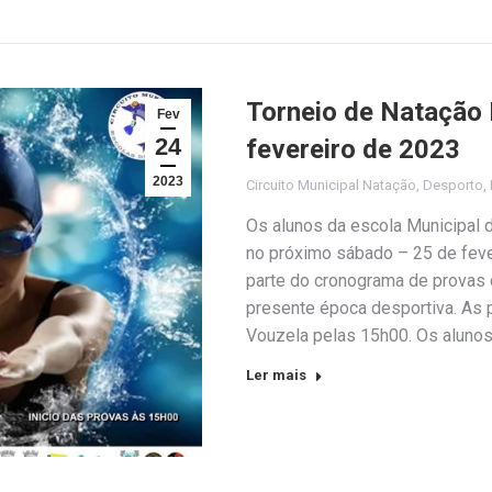
Torneio de Natação 
Fev
24
fevereiro de 2023
2023
Circuito Municipal Natação
,
Desporto
,
Os alunos da escola Municipal 
no próximo sábado – 25 de fever
parte do cronograma de provas 
presente época desportiva. As p
Vouzela pelas 15h00. Os aluno
Ler mais