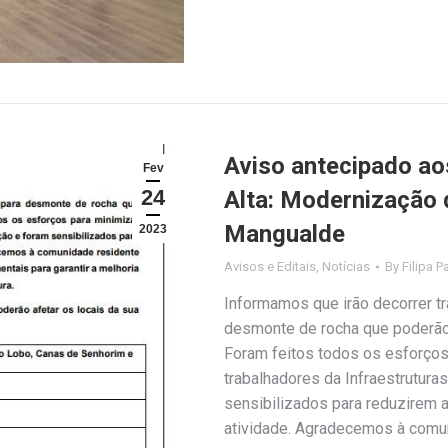
Aviso antecipado aos
Fev
24
Alta: Modernização
Mangualde
2023
Avisos e Editais
,
Notícias
By
Filipa P
Informamos que irão decorrer t
desmonte de rocha que poderão
Foram feitos todos os esforços
trabalhadores da Infraestrutur
sensibilizados para reduzirem 
atividade. Agradecemos à comu