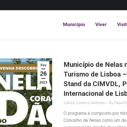
Município
Viver
Visi
Município
Viver
Visi
Município de Nelas 
Fev
26
Turismo de Lisboa –
Stand da CIMVDL, Pa
2023
Internacional de Lis
Cultura
,
Eventos
,
Notícias
By
Filipa P
O programa é composto por trê
Concelho de Nelas como um destin