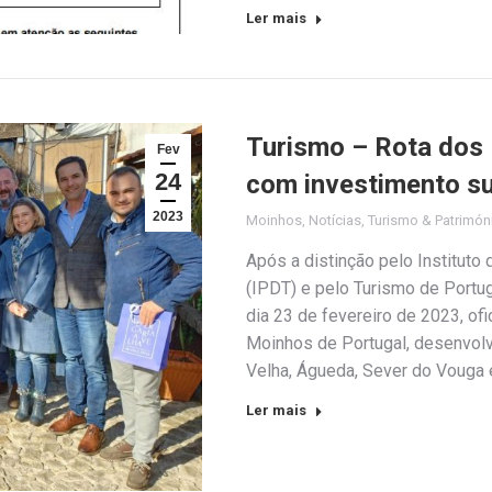
Ler mais
Turismo – Rota dos
Fev
24
com investimento su
2023
Moinhos
,
Notícias
,
Turismo & Patrimón
Após a distinção pelo Institut
(IPDT) e pelo Turismo de Portuga
dia 23 de fevereiro de 2023, ofi
Moinhos de Portugal, desenvolv
Velha, Águeda, Sever do Vouga
Ler mais