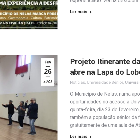
experienciado. Venha descobrir
Ler mais
Projeto Itinerante d
Fev
26
abre na Lapa do Lob
2023
Notícias
,
Universidade Sénior
,
Universi
O Município de Nelas, numa apo
oportunidades no acesso à Univ
quinta-feira, dia 23 de fevereir
também a população sénior da f
gratuitamente de uma aula de At
Ler mais