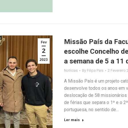
Missão País da Fac
Fev
2
escolhe Concelho de
a semana de 5 a 11 
2023
Notícias
By
Filipa Pais
2 Fevereiro 
A Missão País é um projeto cató
desenvolve todos os anos em vá
deslocação de 58 missionários
de férias que separa o 1º e o 2
portuguesa, no sentido de…
Ler mais