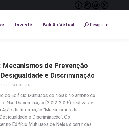
Facebook
Instagram
YouTube
X
tar
Investir
Balcão Virtual
Pesquisar
Search:
page
page
page
page
opens
opens
opens
opens
tar
Investir
Balcão Virtual
Pesquisar
Search:
in
in
in
in
new
new
new
new
window
window
window
window
: Mecanismos de Prevenção
 Desigualdade e Discriminação
12 Fevereiro 2023
io do Edifício Multiusos de Nelas No âmbito do
e e Não Discriminação (2022-2026), realiza-se
o a Ação de Informação “Mecanismos de
Desigualdade e Discriminação”. Os
r no Edifício Multiusos de Nelas a partir das