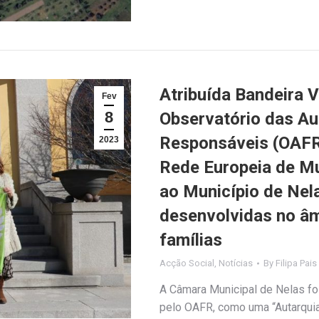
Atribuída Bandeira 
Fev
8
Observatório das Au
Responsáveis (OAFR
2023
Rede Europeia de Mu
ao Município de Nel
desenvolvidas no âm
famílias
Acção Social
,
Notícias
By
Filipa Pais
A Câmara Municipal de Nelas fo
pelo OAFR, como uma “Autarqui