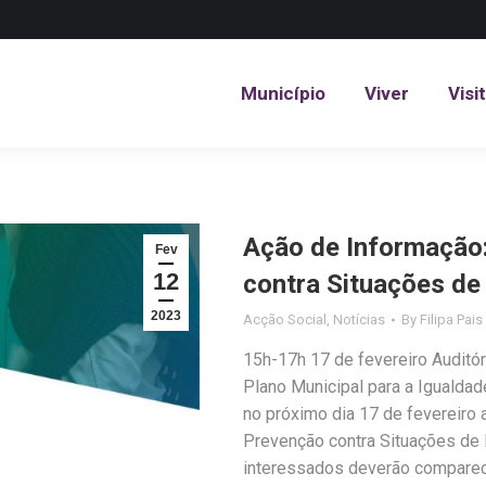
Município
Viver
Visi
Município
Viver
Visi
Ação de Informação
Fev
12
contra Situações de
2023
Acção Social
,
Notícias
By
Filipa Pais
15h-17h 17 de fevereiro Auditór
Plano Municipal para a Igualdad
no próximo dia 17 de fevereir
Prevenção contra Situações de 
interessados deverão comparece