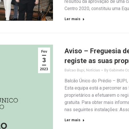
resultou da aprovação de uma c
Centro 2020, constituiu uma Equ
Ler mais
Aviso – Freguesia de
Fev
3
registe as suas pro
2023
Balcao Bupi
,
Notícias
By
Gabinete C
Balcão Único do Prédio – BUPI, p
Esta equipa está a percorrer as 
proprietários a efetuarem o reg
gratuita. Para obter mais info
nas seguintes instalações: Ass
Ler mais