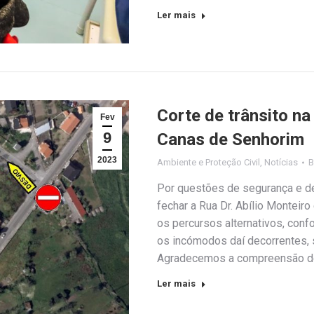
Ler mais
Corte de trânsito na
Fev
9
Canas de Senhorim
2023
Ambiente e Proteção Civil
,
Notícias
Por questões de segurança e de
fechar a Rua Dr. Abílio Monteir
os percursos alternativos, conf
os incómodos daí decorrentes, s
Agradecemos a compreensão de
Ler mais