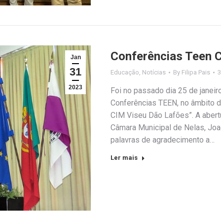
Conferências Teen C
Jan
31
Educação
,
Notícias
By
Filipa Pais
3
2023
Foi no passado dia 25 de janei
Conferências TEEN, no âmbito 
CIM Viseu Dão Lafões”. A abert
Câmara Municipal de Nelas, Joa
palavras de agradecimento a…
Ler mais