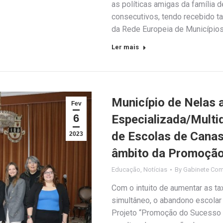
as políticas amigas da família 
consecutivos, tendo recebido t
da Rede Europeia de Municípios
Ler mais
Município de Nelas 
Fev
6
Especializada/Multi
de Escolas de Canas
2023
âmbito da Promoção
Educação
,
Notícias
By
Gabinete Com
Com o intuito de aumentar as t
simultâneo, o abandono escolar n
Projeto “Promoção do Sucesso 