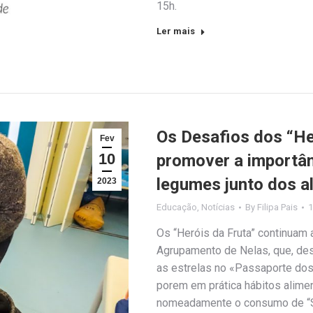
15h.
Ler mais
Os Desafios dos “He
Fev
10
promover a importân
legumes junto dos a
2023
Educação
,
Notícias
By
Filipa Pais
1
Os “Heróis da Fruta” continuam
Agrupamento de Nelas, que, des
as estrelas no «Passaporte do
porem em prática hábitos alime
nomeadamente o consumo de “S