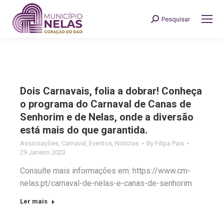
Pesquisar
Search:
Dois Carnavais, folia a dobrar! Conheça
o programa do Carnaval de Canas de
Senhorim e de Nelas, onde a diversão
está mais do que garantida.
Associações
,
Carnaval
,
Eventos
,
Notícias
By
Filipa Pais
29 Janeiro 2023
Consulte mais informações em: https://www.cm-
nelas.pt/carnaval-de-nelas-e-canas-de-senhorim
Ler mais