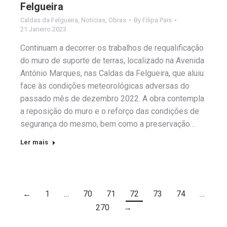
Felgueira
Caldas da Felgueira
,
Notícias
,
Obras
By
Filipa Pais
21 Janeiro 2023
Continuam a decorrer os trabalhos de requalificação
do muro de suporte de terras, localizado na Avenida
António Marques, nas Caldas da Felgueira, que aluiu
face às condições meteorológicas adversas do
passado mês de dezembro 2022. A obra contempla
a reposição do muro e o reforço das condições de
segurança do mesmo, bem como a preservação…
Ler mais
←
1
…
70
71
72
73
74
…
270
→