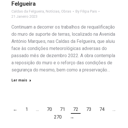
Felgueira
Caldas da Felgueira
,
Notícias
,
Obras
By
Filipa Pais
21 Janeiro 2023
Continuam a decorrer os trabalhos de requalificação
do muro de suporte de terras, localizado na Avenida
António Marques, nas Caldas da Felgueira, que aluiu
face às condições meteorológicas adversas do
passado mês de dezembro 2022. A obra contempla
a reposição do muro e o reforço das condições de
segurança do mesmo, bem como a preservação…
Ler mais
←
1
…
70
71
72
73
74
…
270
→