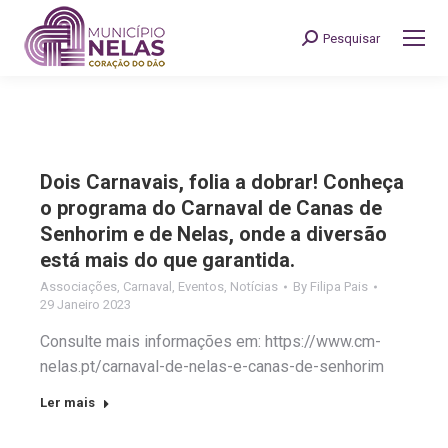
Pesquisar
Search:
Dois Carnavais, folia a dobrar! Conheça
o programa do Carnaval de Canas de
Senhorim e de Nelas, onde a diversão
está mais do que garantida.
Associações
,
Carnaval
,
Eventos
,
Notícias
By
Filipa Pais
29 Janeiro 2023
Consulte mais informações em: https://www.cm-
nelas.pt/carnaval-de-nelas-e-canas-de-senhorim
Ler mais