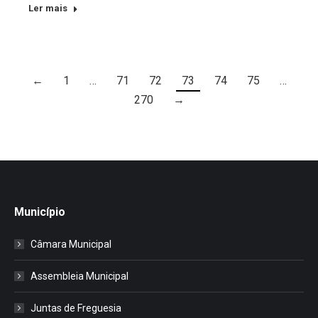
Ler mais
←
1
…
71
72
73
74
75
…
270
→
Município
Câmara Municipal
Assembleia Municipal
Juntas de Freguesia