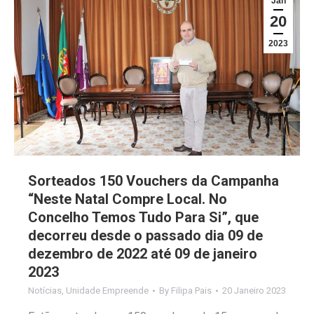
Jan
20
2023
Sorteados 150 Vouchers da Campanha
“Neste Natal Compre Local. No
Concelho Temos Tudo Para Si”, que
decorreu desde o passado dia 09 de
dezembro de 2022 até 09 de janeiro
2023
Notícias
,
Unidade Empreende
By
Filipa Pais
20 Janeiro 2023