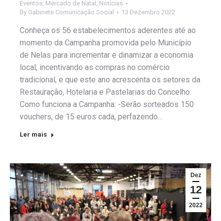
Eventos
,
Mercado de Natal
,
Notícias
By
Gabinete Comunicação Social
13 Dezembro 2022
Conheça os 56 estabelecimentos aderentes até ao
momento da Campanha promovida pelo Município
de Nelas para incrementar e dinamizar a economia
local, incentivando as compras no comércio
tradicional, e que este ano acrescenta os setores da
Restauração, Hotelaria e Pastelarias do Concelho.
Como funciona a Campanha: -Serão sorteados 150
vouchers, de 15 euros cada, perfazendo…
Ler mais
Dez
12
2022