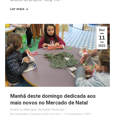
Ler mais
Dez
11
2022
Manhã deste domingo dedicada aos
mais novos no Mercado de Natal
Eventos
,
Mercado de Natal
,
Notícias
By
Gabinete Comunicação Social
11 Dezembro 2022