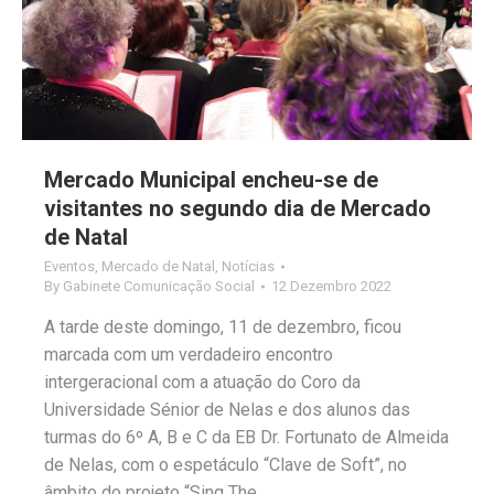
Mercado Municipal encheu-se de
visitantes no segundo dia de Mercado
de Natal
Eventos
,
Mercado de Natal
,
Notícias
By
Gabinete Comunicação Social
12 Dezembro 2022
A tarde deste domingo, 11 de dezembro, ficou
marcada com um verdadeiro encontro
intergeracional com a atuação do Coro da
Universidade Sénior de Nelas e dos alunos das
turmas do 6º A, B e C da EB Dr. Fortunato de Almeida
de Nelas, com o espetáculo “Clave de Soft”, no
âmbito do projeto “Sing The…