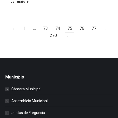
Ler mais
←
1
…
73
74
75
76
77
…
270
→
Município
Câmara Municipal
Assembleia Municipal
Juntas de Freguesia