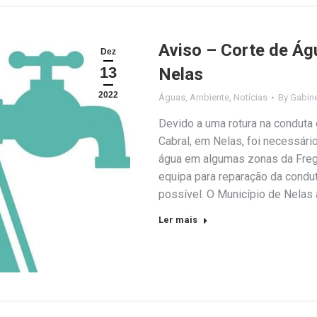
Aviso – Corte de Ág
Dez
13
Nelas
2022
Águas
,
Ambiente
,
Notícias
By
Gabin
Devido a uma rotura na conduta
Cabral, em Nelas, foi necessári
água em algumas zonas da Fregu
equipa para reparação da condu
possível. O Município de Nelas
Ler mais