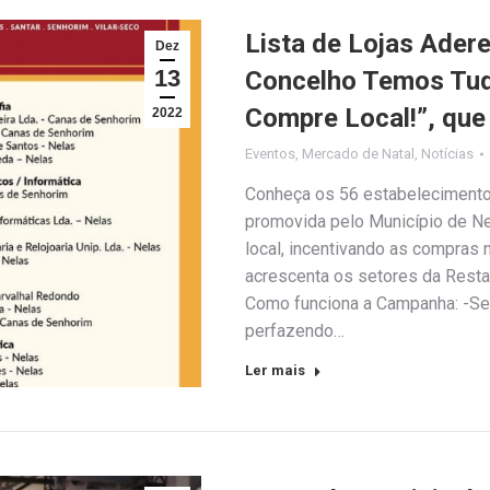
Lista de Lojas Ade
Dez
13
Concelho Temos Tud
Compre Local!”, que 
2022
Eventos
,
Mercado de Natal
,
Notícias
Conheça os 56 estabeleciment
promovida pelo Município de Ne
local, incentivando as compras 
acrescenta os setores da Restau
Como funciona a Campanha: -Ser
perfazendo…
Ler mais