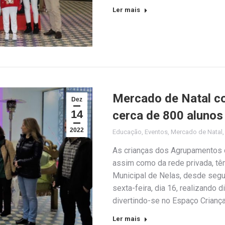
Ler mais
Mercado de Natal c
Dez
14
cerca de 800 alunos
2022
Educação
,
Eventos
,
Mercado de Natal
As crianças dos Agrupamentos 
assim como da rede privada, tê
Municipal de Nelas, desde segu
sexta-feira, dia 16, realizando
divertindo-se no Espaço Crianç
Ler mais