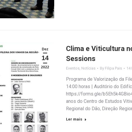
Clima e Viticultura 
Dez
14
Sessions
2022
Eventos
,
Notícias
By
Filipa Pais
14
Programa de Valorização da Fil
14:00 horas | Auditório do Edifí
https://forms.gle/b5Eh5k4GBi
anos do Centro de Estudos Vitiv
Regional do Dão, Direção Regio
Ler mais