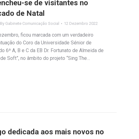
ncheu-se de visitantes no
cado de Natal
By
Gabinete Comunicação Social
12 Dezembro 2022
dezembro, ficou marcada com um verdadeiro
atuação do Coro da Universidade Sénior de
o 6º A, B e C da EB Dr. Fortunato de Almeida de
de Soft”, no âmbito do projeto “Sing The…
o dedicada aos mais novos no