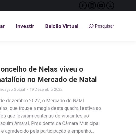
Facebook
Instagram
YouTube
X
tar
Investir
Balcão Virtual
Pesquisar
Search:
page
page
page
page
opens
opens
opens
opens
tar
Investir
Balcão Virtual
Pesquisar
Search:
in
in
in
in
new
new
new
new
window
window
window
window
Concelho de Nelas viveu o
natalício no Mercado de Natal
icação Social
19 Dezembro 2022
 de dezembro 2022, o Mercado de Natal
las, que trouxe a magia desta quadra festiva ao
des que levaram centenas de visitantes ao
aquim Amaral, Presidente da Câmara Municipal
o e agradecido pela participação e empenho…