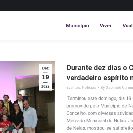
Município
Viver
Visi
Município
Viver
Visi
Durante dez dias o 
Dez
19
verdadeiro espírito 
2022
Eventos
,
Notícias
By
Gabinete Comun
.Terminou este domingo, dia 18
promovido pelo Município de Ne
Concelho, com diversas ativida
Mercado Municipal de Nelas. Jo
de Nelas, mostrou-se satisfeit