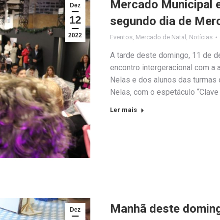
Mercado Municipal e
Dez
12
segundo dia de Mer
2022
Eventos
,
Mercado de Natal
,
Notícias
A tarde deste domingo, 11 de 
encontro intergeracional com a 
Nelas e dos alunos das turmas d
Nelas, com o espetáculo “Clave 
Ler mais
Manhã deste doming
Dez