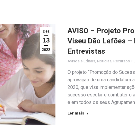
AVISO – Projeto Pr
Dez
13
Viseu Dão Lafões – 
Entrevistas
2022
Avisos e Editais
,
Notícias
,
Recursos H
O projeto “Promoção do Sucesso
aprovação de uma candidatura 
2020, que visa implementar açõ
sucesso escolar e combater o a
e em todos os seus Agrupamen
Ler mais