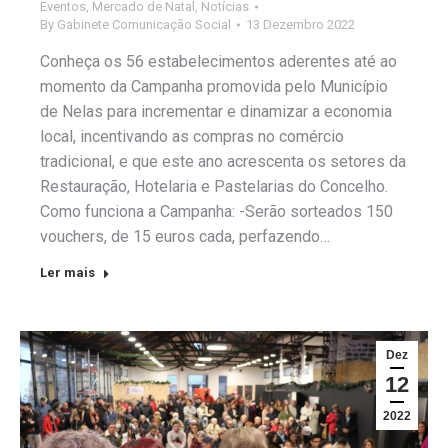
Eventos
,
Mercado de Natal
,
Notícias
By
Gabinete Comunicação Social
13 Dezembro 2022
Conheça os 56 estabelecimentos aderentes até ao
momento da Campanha promovida pelo Município
de Nelas para incrementar e dinamizar a economia
local, incentivando as compras no comércio
tradicional, e que este ano acrescenta os setores da
Restauração, Hotelaria e Pastelarias do Concelho.
Como funciona a Campanha: -Serão sorteados 150
vouchers, de 15 euros cada, perfazendo…
Ler mais
Dez
12
2022