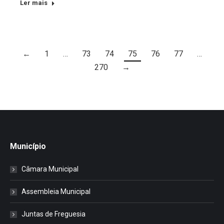
Ler mais
←
1
…
73
74
75
76
77
…
270
→
Município
Câmara Municipal
Assembleia Municipal
Juntas de Freguesia