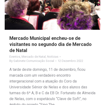
Mercado Municipal encheu-se de
visitantes no segundo dia de Mercado
de Natal
Eventos
,
Mercado de Natal
,
Notícias
By
Gabinete Comunicação Social
12 Dezembro 2022
A tarde deste domingo, 11 de dezembro, ficou
marcada com um verdadeiro encontro
intergeracional com a atuação do Coro da
Universidade Sénior de Nelas e dos alunos das
turmas do 6º A, B e C da EB Dr. Fortunato de Almeida
de Nelas, com o espetáculo “Clave de Soft”, no
âmbito do projeto “Sing The…