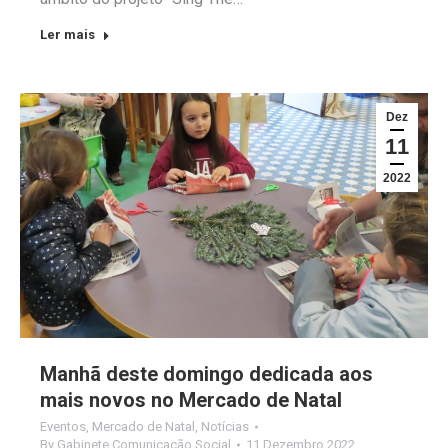
Ler mais
Dez
11
2022
Manhã deste domingo dedicada aos
mais novos no Mercado de Natal
Eventos
,
Mercado de Natal
,
Notícias
By
Gabinete Comunicação Social
11 Dezembro 2022