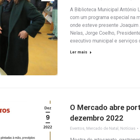
A Biblioteca Municipal António
com um programa especial na ma
onde esteve presente Joaquim 
Nelas, Jorge Coelho, Presidente
executivo municipal e serviços
Ler mais
O Mercado abre port
Dez
9
dezembro 2022
2022
Eventos
,
Mercado de Natal
,
Notícias
Mostra de artesanato, gastrono