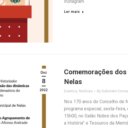
Instagram
Ler mais
Comemorações dos 
Dez
8
Nelas
2022
Eventos
,
Notícias
By
Gabinete Comun
Nos 170 anos do Concelho de Ne
programa especial, sexta-feira,
15h00, no Salão Nobre dos Paço
a História” e Tesouros da Memó