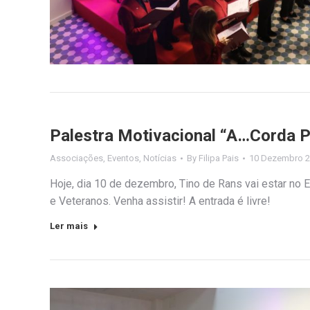
Palestra Motivacional “A…Corda P
Associações
,
Eventos
,
Notícias
By
Filipa Pais
10 Dezembro 
Hoje, dia 10 de dezembro, Tino de Rans vai estar no E
e Veteranos. Venha assistir! A entrada é livre!
Ler mais