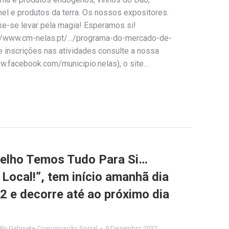
 mel e produtos da terra. Os nossos expositores.
xe-se levar pela magia! Esperamos si!
://www.cm-nelas.pt/…/programa-do-mercado-de-
e inscrições nas atividades consulte a nossa
w.facebook.com/municipio.nelas), o site…
elho Temos Tudo Para Si…
Local!”, tem início amanhã dia
 e decorre até ao próximo dia
By
Gabinete Comunicação Social
9 Dezembro 2022