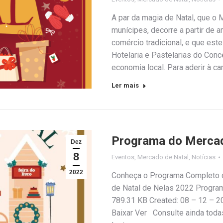
A par da magia de Natal, que o 
munícipes, decorre a partir de 
comércio tradicional, e que est
Hotelaria e Pastelarias do Con
economia local. Para aderir à c
Ler mais
Programa do Mercad
Dez
8
Eventos
,
Mercado de Natal
,
Notícias
2022
Conheça o Programa Completo 
de Natal de Nelas 2022 Progra
789.31 KB Created: 08 – 12 – 2
Baixar Ver Consulte ainda tod