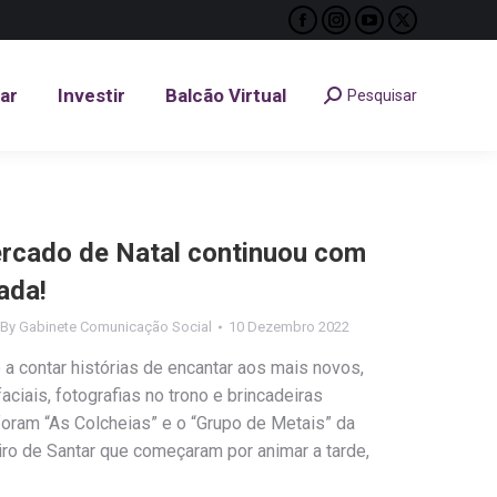
Facebook
Instagram
YouTube
X
tar
Investir
Balcão Virtual
Pesquisar
Search:
page
page
page
page
opens
opens
opens
opens
tar
Investir
Balcão Virtual
Pesquisar
Search:
in
in
in
in
new
new
new
new
window
window
window
window
ercado de Natal continuou com
ada!
By
Gabinete Comunicação Social
10 Dezembro 2022
a contar histórias de encantar aos mais novos,
ciais, fotografias no trono e brincadeiras
foram “As Colcheias” e o “Grupo de Metais” da
ro de Santar que começaram por animar a tarde,