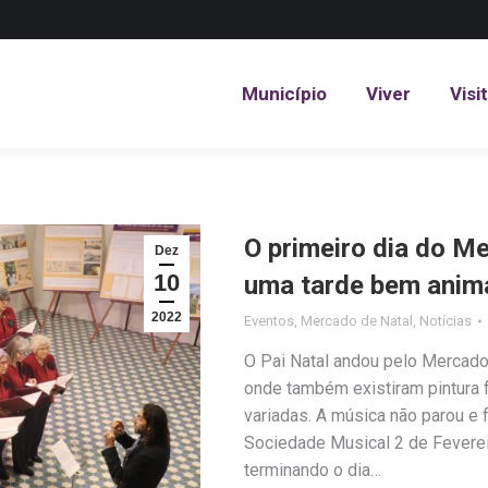
Município
Viver
Visi
Município
Viver
Visi
O primeiro dia do M
Dez
10
uma tarde bem anim
2022
Eventos
,
Mercado de Natal
,
Notícias
O Pai Natal andou pelo Mercado 
onde também existiram pintura fa
variadas. A música não parou e 
Sociedade Musical 2 de Feverei
terminando o dia…