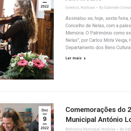
2022
Eventos
,
Notícias
By
Gabinete Comun
Assinalou-se, hoje, sexta-feira
Concelho de Nelas, com a palest
Memória. O Património como e
Nelas”, por Carlos Mota Veiga, 
Departamento dos Bens Cultura
Ler mais
Comemorações do 20º
Dez
9
Municipal António L
2022
Biblioteca Municipal
,
Notícias
By
Gab