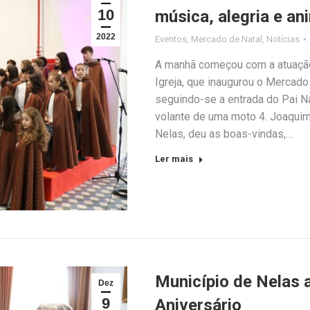
10
música, alegria e an
2022
Eventos
,
Mercado de Natal
,
Notícias
A manhã começou com a atuação 
Igreja, que inaugurou o Mercado
seguindo-se a entrada do Pai N
volante de uma moto 4. Joaquim
Nelas, deu as boas-vindas,…
Ler mais
Município de Nelas a
Dez
9
Aniversário