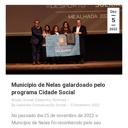
Dez
5
2022
Município de Nelas galardoado pelo
programa Cidade Social
Acção Social
,
Desporto
,
Notícias
By
Gabinete Comunicação Social
5 Dezembro 2022
No passado dia 25 de novembro de 2022 o
Município de Nelas foi reconhecido pelo seu