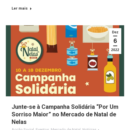
Ler mais
Dez
6
2022
Junte-se à Campanha Solidária “Por Um
Sorriso Maior” no Mercado de Natal de
Nelas
Acção Social
,
Eventos
,
Mercado de Natal
,
Notícias