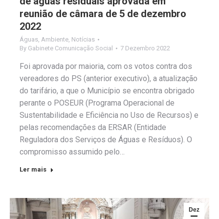
de águas residuais aprovada em
reunião de câmara de 5 de dezembro
2022
Águas
,
Ambiente
,
Notícias
By
Gabinete Comunicação Social
7 Dezembro 2022
Foi aprovada por maioria, com os votos contra dos
vereadores do PS (anterior executivo), a atualização
do tarifário, a que o Município se encontra obrigado
perante o POSEUR (Programa Operacional de
Sustentabilidade e Eficiência no Uso de Recursos) e
pelas recomendações da ERSAR (Entidade
Reguladora dos Serviços de Águas e Resíduos). O
compromisso assumido pelo…
Ler mais
Dez