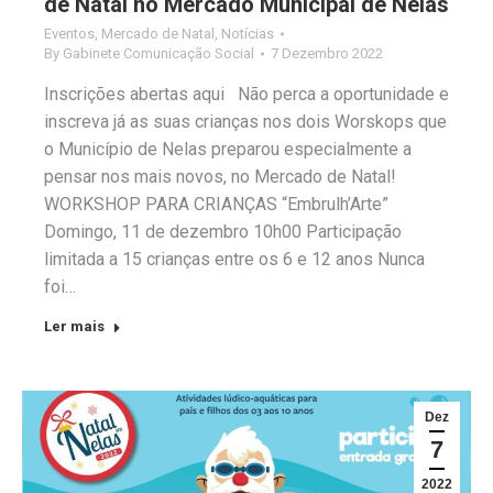
de Natal no Mercado Municipal de Nelas
Eventos
,
Mercado de Natal
,
Notícias
By
Gabinete Comunicação Social
7 Dezembro 2022
Inscrições abertas aqui Não perca a oportunidade e
inscreva já as suas crianças nos dois Worskops que
o Município de Nelas preparou especialmente a
pensar nos mais novos, no Mercado de Natal!
WORKSHOP PARA CRIANÇAS “Embrulh’Arte”
Domingo, 11 de dezembro 10h00 Participação
limitada a 15 crianças entre os 6 e 12 anos Nunca
foi…
Ler mais
Dez
7
2022