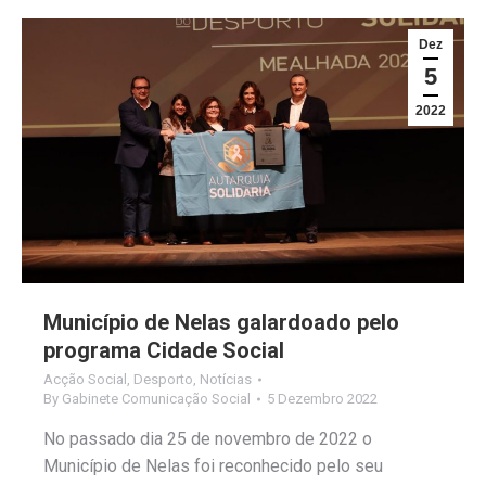
Dez
5
2022
Município de Nelas galardoado pelo
programa Cidade Social
Acção Social
,
Desporto
,
Notícias
By
Gabinete Comunicação Social
5 Dezembro 2022
No passado dia 25 de novembro de 2022 o
Município de Nelas foi reconhecido pelo seu