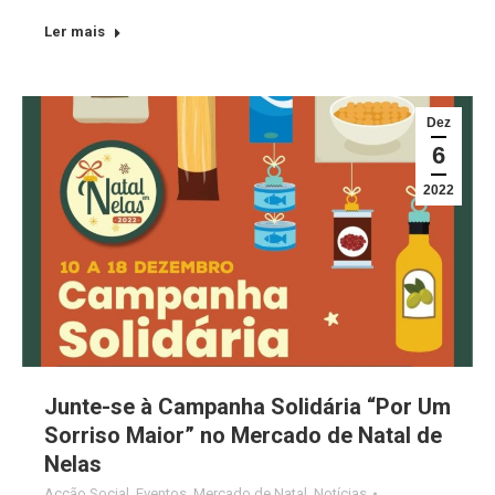
Ler mais
Dez
6
2022
Junte-se à Campanha Solidária “Por Um
Sorriso Maior” no Mercado de Natal de
Nelas
Acção Social
,
Eventos
,
Mercado de Natal
,
Notícias