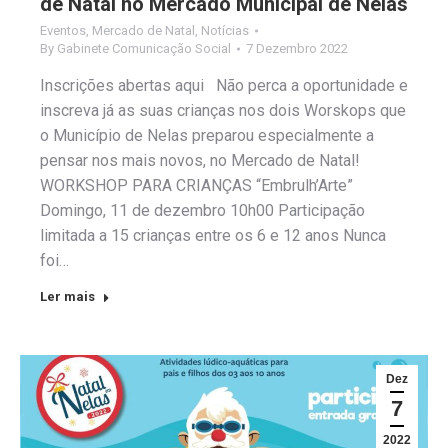
de Natal no Mercado Municipal de Nelas
Eventos
,
Mercado de Natal
,
Notícias
By
Gabinete Comunicação Social
7 Dezembro 2022
Inscrições abertas aqui Não perca a oportunidade e
inscreva já as suas crianças nos dois Worskops que
o Município de Nelas preparou especialmente a
pensar nos mais novos, no Mercado de Natal!
WORKSHOP PARA CRIANÇAS “Embrulh’Arte”
Domingo, 11 de dezembro 10h00 Participação
limitada a 15 crianças entre os 6 e 12 anos Nunca
foi…
Ler mais
Dez
7
2022