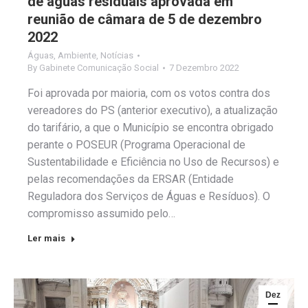
de águas residuais aprovada em
reunião de câmara de 5 de dezembro
2022
Águas
,
Ambiente
,
Notícias
By
Gabinete Comunicação Social
7 Dezembro 2022
Foi aprovada por maioria, com os votos contra dos
vereadores do PS (anterior executivo), a atualização
do tarifário, a que o Município se encontra obrigado
perante o POSEUR (Programa Operacional de
Sustentabilidade e Eficiência no Uso de Recursos) e
pelas recomendações da ERSAR (Entidade
Reguladora dos Serviços de Águas e Resíduos). O
compromisso assumido pelo…
Ler mais
Dez