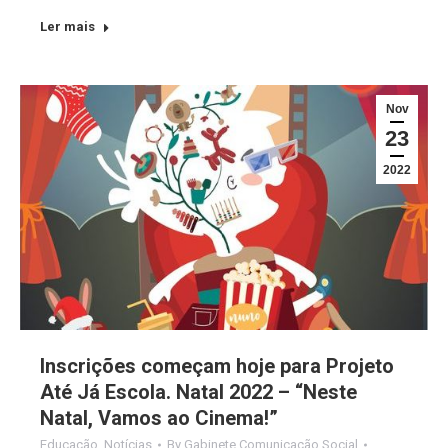
Ler mais
Nov
23
2022
Inscrições começam hoje para Projeto
Até Já Escola. Natal 2022 – “Neste
Natal, Vamos ao Cinema!”
Educação
,
Notícias
By
Gabinete Comunicação Social