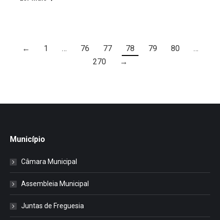
←
1
…
76
77
78
79
80
…
270
→
Município
Câmara Municipal
Assembleia Municipal
Juntas de Freguesia