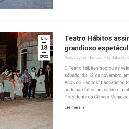
Teatro Hábitos assi
Nov
18
grandioso espetácu
2022
Associações
,
Notícias
By
Gabinete 
O Teatro Hábitos soprou as vela
sábado, dia 12 de novembro, em
Anos de Hábitos” baseado no tea
onde não faltou animação e muit
Presidente da Câmara Municipa
Ler mais