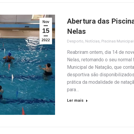
Abertura das Piscin
Nov
15
Nelas
2022
Desporto
,
Notícias
,
Piscinas Municipai
Reabriram ontem, dia 14 de nov
Nelas, retomando o seu normal
Municipal de Natação, que conta
desportiva são disponibilizado
prática da modalidade de nataçã
para…
Ler mais