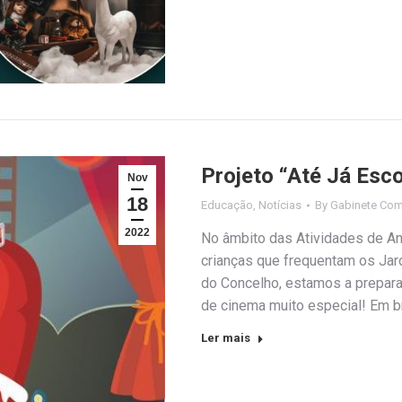
Projeto “Até Já Esco
Nov
18
Educação
,
Notícias
By
Gabinete Com
2022
No âmbito das Atividades de An
crianças que frequentam os Jar
do Concelho, estamos a preparar
de cinema muito especial! Em b
Ler mais