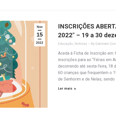
INSCRIÇÕES ABERTAS
Nov
15
2022″ – 19 a 30 de
2022
Educação
,
Notícias
By
Gabinete Com
Aceda à Ficha de Inscrição em
inscrições para as “Férias em A
decorrendo até sexta-feira, 18
60 crianças que frequentem o 
de Senhorim e de Nelas, sendo
Ler mais