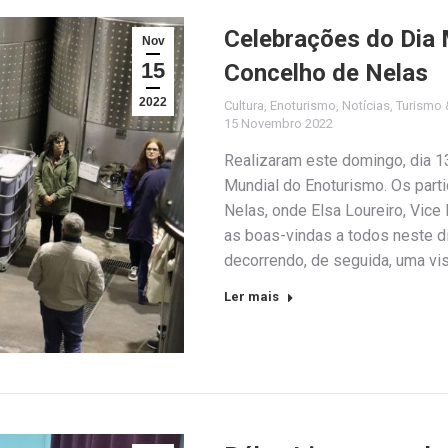
Celebrações do Dia 
Nov
15
Concelho de Nelas
2022
Cultura
,
Enoturismo
,
Notícias
,
Turismo 
15 Novembro 2022
Realizaram este domingo, dia 1
Mundial do Enoturismo. Os part
Nelas, onde Elsa Loureiro, Vice
as boas-vindas a todos neste d
decorrendo, de seguida, uma vis
Ler mais