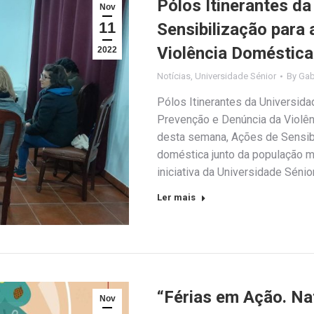
Pólos Itinerantes da
Nov
11
Sensibilização para
Violência Doméstica
2022
Notícias
,
Universidade Sénior
By
Gab
Pólos Itinerantes da Universida
Prevenção e Denúncia da Violê
desta semana, Ações de Sensibi
doméstica junto da população m
iniciativa da Universidade Séni
Ler mais
“Férias em Ação. Nat
Nov