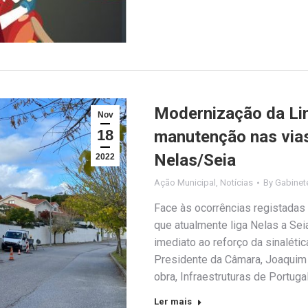
Modernização da Lin
Nov
18
manutenção nas vias
Nelas/Seia
2022
Ação Municipal
,
Notícias
By
Gabinet
Face às ocorrências registadas 
que atualmente liga Nelas a Se
imediato ao reforço da sinaléti
Presidente da Câmara, Joaquim
obra, Infraestruturas de Portuga
Ler mais