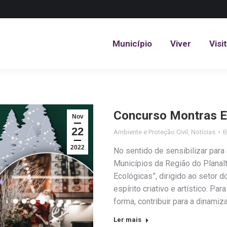
Município
Viver
Visi
Município
Viver
Visi
Concurso Montras E
Nov
22
Ambiente e Proteção Civil
,
Notícias
2022
No sentido de sensibilizar para 
Municípios da Região do Planal
Ecológicas”, dirigido ao setor 
espírito criativo e artístico. Pa
forma, contribuir para a dinamiz
Ler mais