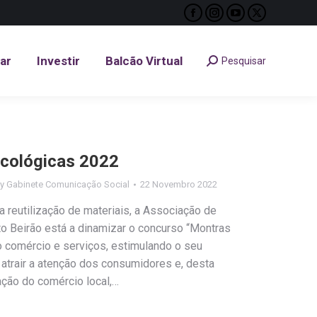
Facebook
Instagram
YouTube
X
tar
Investir
Balcão Virtual
Pesquisar
Search:
page
page
page
page
opens
opens
opens
opens
tar
Investir
Balcão Virtual
Pesquisar
Search:
in
in
in
in
new
new
new
new
window
window
window
window
cológicas 2022
By
Gabinete Comunicação Social
22 Novembro 2022
a reutilização de materiais, a Associação de
to Beirão está a dinamizar o concurso “Montras
do comércio e serviços, estimulando o seu
ra atrair a atenção dos consumidores e, desta
ação do comércio local,…