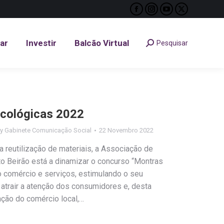
Facebook
Instagram
YouTube
X
tar
Investir
Balcão Virtual
Pesquisar
Search:
page
page
page
page
opens
opens
opens
opens
tar
Investir
Balcão Virtual
Pesquisar
Search:
in
in
in
in
new
new
new
new
window
window
window
window
cológicas 2022
By
Gabinete Comunicação Social
22 Novembro 2022
a reutilização de materiais, a Associação de
to Beirão está a dinamizar o concurso “Montras
do comércio e serviços, estimulando o seu
ra atrair a atenção dos consumidores e, desta
ação do comércio local,…