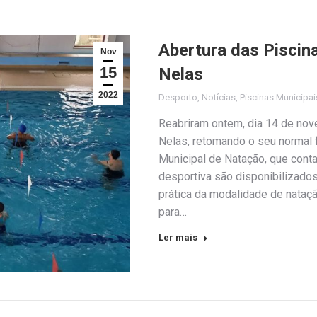
Abertura das Piscin
Nov
15
Nelas
2022
Desporto
,
Notícias
,
Piscinas Municipai
Reabriram ontem, dia 14 de nov
Nelas, retomando o seu normal
Municipal de Natação, que conta
desportiva são disponibilizado
prática da modalidade de nataçã
para…
Ler mais