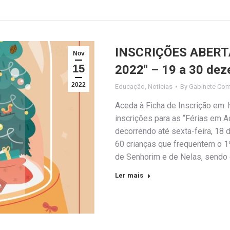
INSCRIÇÕES ABERTAS
Nov
15
2022″ – 19 a 30 de
2022
Educação
,
Notícias
By
Gabinete Com
Aceda à Ficha de Inscrição em
inscrições para as “Férias em A
decorrendo até sexta-feira, 18
60 crianças que frequentem o 
de Senhorim e de Nelas, sendo
Ler mais