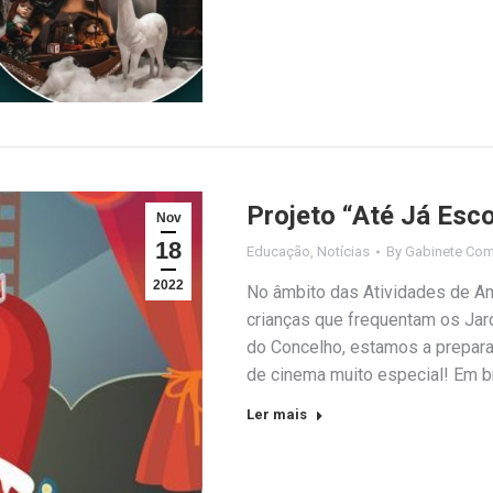
Projeto “Até Já Esco
Nov
18
Educação
,
Notícias
By
Gabinete Com
2022
No âmbito das Atividades de An
crianças que frequentam os Jar
do Concelho, estamos a preparar
de cinema muito especial! Em b
Ler mais