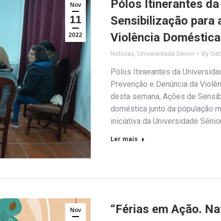
Pólos Itinerantes da
Nov
11
Sensibilização para
Violência Doméstica
2022
Notícias
,
Universidade Sénior
By
Gab
Pólos Itinerantes da Universida
Prevenção e Denúncia da Violê
desta semana, Ações de Sensibi
doméstica junto da população m
iniciativa da Universidade Séni
Ler mais
“Férias em Ação. Nat
Nov