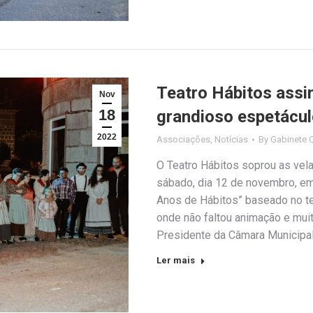
Teatro Hábitos assi
Nov
18
grandioso espetácu
2022
Associações
,
Notícias
By
Gabinete 
O Teatro Hábitos soprou as vela
sábado, dia 12 de novembro, em
Anos de Hábitos” baseado no tea
onde não faltou animação e muit
Presidente da Câmara Municipa
Ler mais