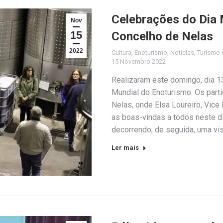
Celebrações do Dia 
Nov
15
Concelho de Nelas
2022
Cultura
,
Enoturismo
,
Notícias
,
Turismo 
15 Novembro 2022
Realizaram este domingo, dia 1
Mundial do Enoturismo. Os part
Nelas, onde Elsa Loureiro, Vice
as boas-vindas a todos neste d
decorrendo, de seguida, uma vis
Ler mais