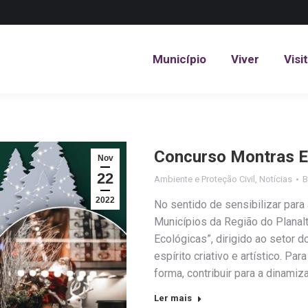
Município
Viver
Visi
Município
Viver
Visi
Concurso Montras E
Nov
22
Ambiente e Proteção Civil
,
Notícias
2022
No sentido de sensibilizar para 
Municípios da Região do Planal
Ecológicas”, dirigido ao setor 
espírito criativo e artístico. Pa
forma, contribuir para a dinamiz
Ler mais