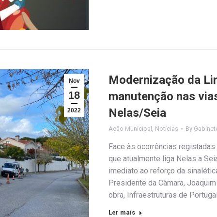
Modernização da Lin
Nov
18
manutenção nas vias
Nelas/Seia
2022
Ação Municipal
,
Notícias
By
Gabinet
Face às ocorrências registadas 
que atualmente liga Nelas a Se
imediato ao reforço da sinaléti
Presidente da Câmara, Joaquim
obra, Infraestruturas de Portuga
Ler mais