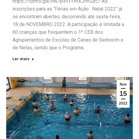
https://forms.gle/nw7p4YFFmXJHfGzc7 As
inscrições para as “Férias em Ação . Natal 2022” já
se encontram abertas, decorrendo até sexta-feira,
18 de NOVEMBRO 2022. A participação é limitada a
60 crianças que frequentem o 1º CEB dos
Agrupamentos de Escolas de Canas de Senhorim e
de Nelas, sendo que o Programa…
Ler mais
Nov
15
2022