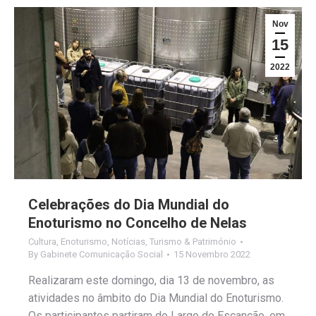
Nov
15
2022
Celebrações do Dia Mundial do
Enoturismo no Concelho de Nelas
Cultura
,
Enoturismo
,
Notícias
,
Turismo & Património
By
Gabinete Comunicação Social
15 Novembro 2022
Realizaram este domingo, dia 13 de novembro, as
atividades no âmbito do Dia Mundial do Enoturismo.
Os participantes partiram do Largo do Escanção, em