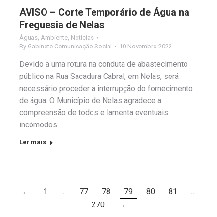
AVISO – Corte Temporário de Água na
Freguesia de Nelas
Águas
,
Ambiente
,
Notícias
By
Gabinete Comunicação Social
10 Novembro 2022
Devido a uma rotura na conduta de abastecimento
público na Rua Sacadura Cabral, em Nelas, será
necessário proceder à interrupção do fornecimento
de água. O Município de Nelas agradece a
compreensão de todos e lamenta eventuais
incómodos.
Ler mais
←
1
…
77
78
79
80
81
…
270
→