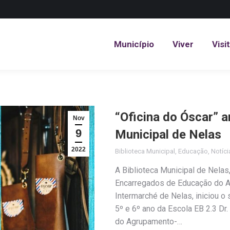
Município
Viver
Visi
Município
Viver
Visi
“Oficina do Óscar” a
Nov
9
Municipal de Nelas
2022
Biblioteca Municipal
,
Educação
,
Notíci
A Biblioteca Municipal de Nela
Encarregados de Educação do A
Intermarché de Nelas, iniciou o 
5º e 6º ano da Escola EB 2.3 Dr
do Agrupamento-…