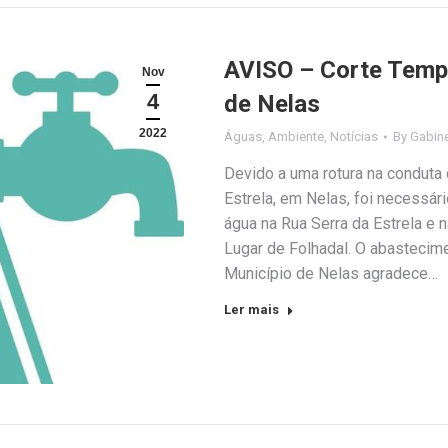
AVISO – Corte Tempo
Nov
4
de Nelas
2022
Águas
,
Ambiente
,
Notícias
By
Gabin
Devido a uma rotura na conduta
Estrela, em Nelas, foi necessár
água na Rua Serra da Estrela e 
Lugar de Folhadal. O abastecim
Município de Nelas agradece…
Ler mais