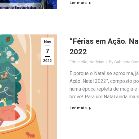
Ler mais
“Férias em Ação. Na
Nov
7
2022
2022
Educação
,
Notícias
By
Gabinete Com
E porque o Natal se aproxima, j
Ação. Natal 2022”, composto por
numa época repleta de magia e 
breve! Para um Natal ainda mais
Ler mais