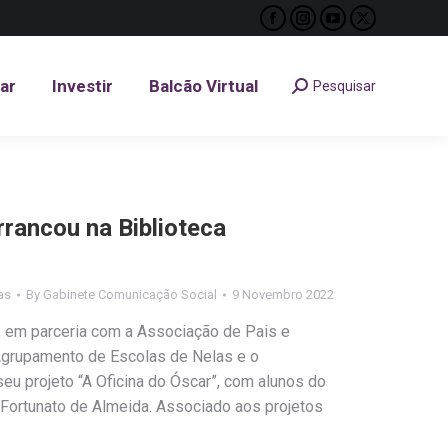
Facebook
Instagram
YouTube
X
tar
Investir
Balcão Virtual
Pesquisar
Search:
page
page
page
page
opens
opens
opens
opens
tar
Investir
Balcão Virtual
Pesquisar
Search:
in
in
in
in
new
new
new
new
window
window
window
window
rrancou na Biblioteca
as
By
Gabinete Comunicação Social
9 Novembro 2022
s, em parceria com a Associação de Pais e
grupamento de Escolas de Nelas e o
seu projeto “A Oficina do Óscar”, com alunos do
. Fortunato de Almeida. Associado aos projetos