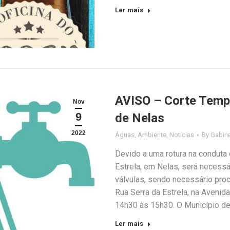
Ler mais
AVISO – Corte Tempo
Nov
9
de Nelas
2022
Águas
,
Ambiente
,
Notícias
By
Gabin
Devido a uma rotura na conduta
Estrela, em Nelas, será necessá
válvulas, sendo necessário proc
Rua Serra da Estrela, na Avenid
14h30 às 15h30. O Município d
Ler mais