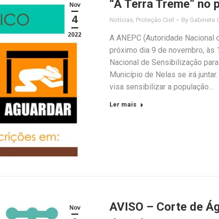
“A Terra Treme” no 
Nov
4
Notícias
,
Proteção Civil
By
Gabinete 
2022
A ANEPC (Autoridade Nacional d
próximo dia 9 de novembro, às 1
Nacional de Sensibilização par
Município de Nelas se irá juntar.
visa sensibilizar a população…
Ler mais
AVISO – Corte de Ág
Nov