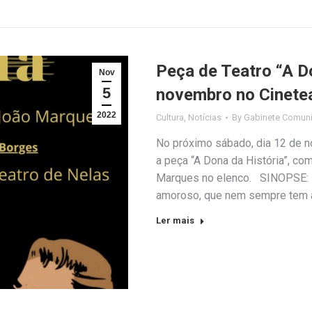
Peça de Teatro “A Do
Nov
5
novembro no Cinetea
2022
Cultura
,
Notícias
By
Gabinete Comuni
No próximo sábado, dia 12 de n
a peça “A Dona da História”, c
Marques no elenco. SINOPSE: O 
amoroso, que nem sempre tem ap
Ler mais