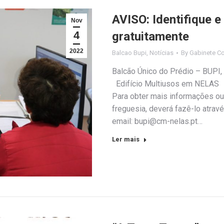
AVISO: Identifique e
Nov
4
gratuitamente
2022
Balcao Bupi
,
Notícias
By
Gabinete C
Balcão Único do Prédio – BUPI, p
Edifício Multiusos em NELAS 
Para obter mais informações ou
freguesia, deverá fazê-lo atra
email: bupi@cm-nelas.pt…
Ler mais