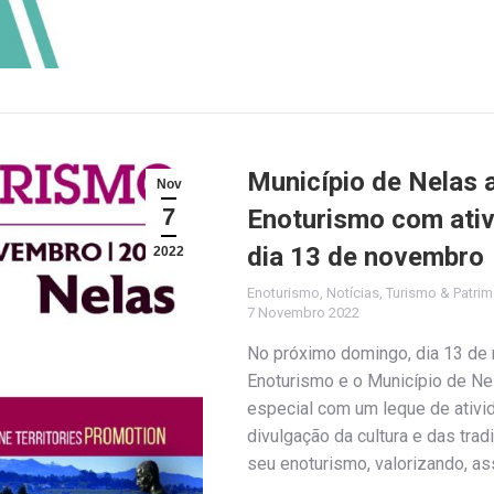
Município de Nelas 
Nov
7
Enoturismo com ati
dia 13 de novembro
2022
Enoturismo
,
Notícias
,
Turismo & Patri
7 Novembro 2022
No próximo domingo, dia 13 de
Enoturismo e o Município de Ne
especial com um leque de ativid
divulgação da cultura e das tr
seu enoturismo, valorizando, as