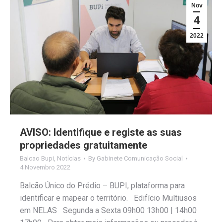
Nov
4
2022
AVISO: Identifique e registe as suas
propriedades gratuitamente
Balcao Bupi
,
Notícias
By
Gabinete Comunicação Social
4 Novembro 2022
Balcão Único do Prédio – BUPI, plataforma para
identificar e mapear o território. Edifício Multiusos
em NELAS Segunda a Sexta 09h00 13h00 | 14h00