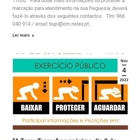
17h00 Para obter mais informações ou proceder à
marcação para atendimento na sua freguesia, deverá
fazê-lo através dos seguintes contactos: Tlm: 966
040 914 / email: bupi@cm-nelas.pt…
Ler mais
Nov
4
2022