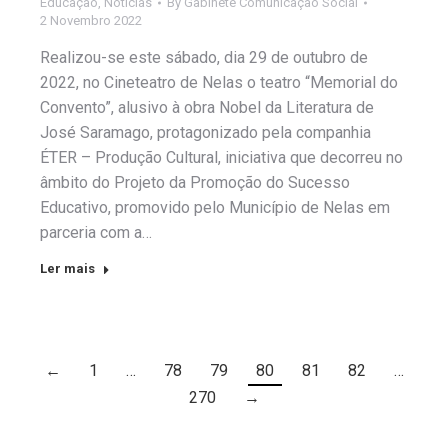
Educação
,
Notícias
By
Gabinete Comunicação Social
2 Novembro 2022
Realizou-se este sábado, dia 29 de outubro de
2022, no Cineteatro de Nelas o teatro “Memorial do
Convento”, alusivo à obra Nobel da Literatura de
José Saramago, protagonizado pela companhia
ÉTER – Produção Cultural, iniciativa que decorreu no
âmbito do Projeto da Promoção do Sucesso
Educativo, promovido pelo Município de Nelas em
parceria com a…
Ler mais
←
1
…
78
79
80
81
82
…
270
→