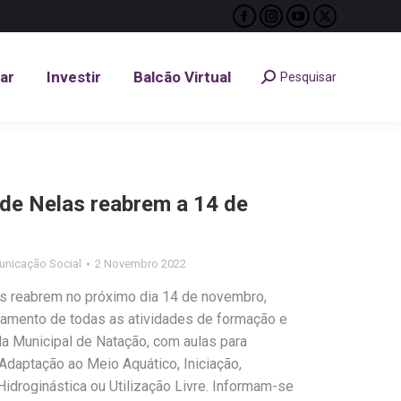
Facebook
Instagram
YouTube
X
tar
Investir
Balcão Virtual
Pesquisar
Search:
page
page
page
page
opens
opens
opens
opens
tar
Investir
Balcão Virtual
Pesquisar
Search:
in
in
in
in
new
new
new
new
window
window
window
window
 de Nelas reabrem a 14 de
unicação Social
2 Novembro 2022
s reabrem no próximo dia 14 de novembro,
amento de todas as atividades de formação e
a Municipal de Natação, com aulas para
 Adaptação ao Meio Aquático, Iniciação,
idroginástica ou Utilização Livre. Informam-se