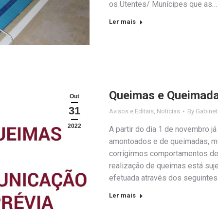
os Utentes/ Munícipes que as…
Ler mais
Queimas e Queimada
Out
31
Avisos e Editais
,
Notícias
By
Gabinet
2022
A partir do dia 1 de novembro j
amontoados e de queimadas, me
corrigirmos comportamentos de 
realização de queimas está suj
efetuada através dos seguintes
Ler mais