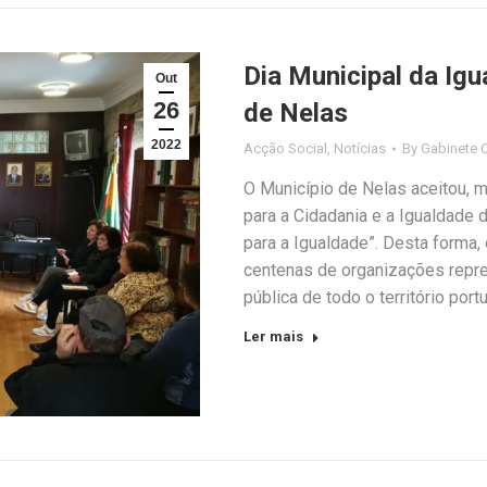
Dia Municipal da Ig
Out
26
de Nelas
2022
Acção Social
,
Notícias
By
Gabinete 
O Município de Nelas aceitou, 
para a Cidadania e a Igualdade 
para a Igualdade”. Desta forma, 
centenas de organizações repre
pública de todo o território por
Ler mais