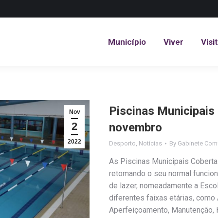
Município
Viver
Visi
Município
Viver
Visi
Piscinas Municipais
Nov
2
novembro
2022
Desporto
,
Notícias
By
Gabinete Com
As Piscinas Municipais Coberta
retomando o seu normal funcion
de lazer, nomeadamente a Escol
diferentes faixas etárias, como
Aperfeiçoamento, Manutenção, H