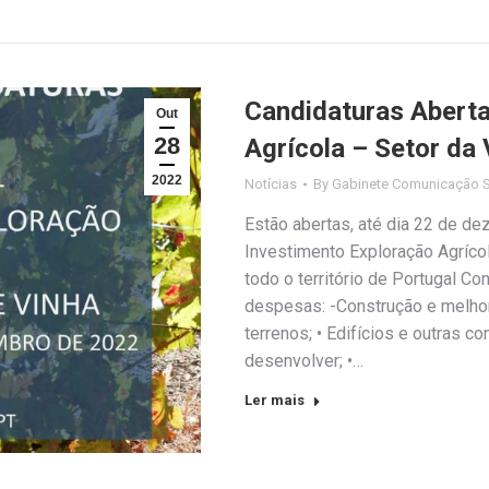
Candidaturas Aberta
Out
28
Agrícola – Setor da 
2022
Notícias
By
Gabinete Comunicação S
Estão abertas, até dia 22 de de
Investimento Exploração Agrícol
todo o território de Portugal Co
despesas: -Construção e melho
terrenos; • Edifícios e outras c
desenvolver; •…
Ler mais