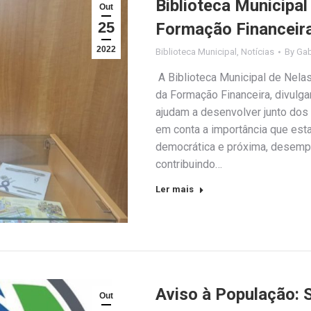
Biblioteca Municipa
Out
25
Formação Financeira
2022
Biblioteca Municipal
,
Notícias
By
Gab
A Biblioteca Municipal de Nel
da Formação Financeira, divulg
ajudam a desenvolver junto dos 
em conta a importância que esta
democrática e próxima, desempen
contribuindo…
Ler mais
Aviso à População: 
Out