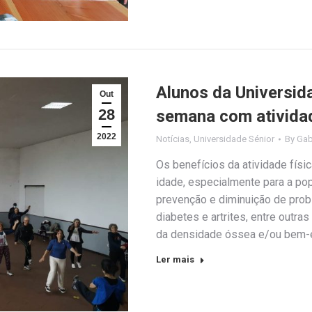
Alunos da Universid
Out
28
semana com atividad
2022
Notícias
,
Universidade Sénior
By
Gab
Os benefícios da atividade físi
idade, especialmente para a po
prevenção e diminuição de probl
diabetes e artrites, entre outr
da densidade óssea e/ou bem-est
Ler mais