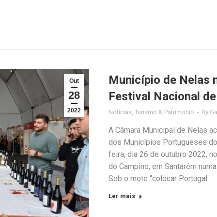
Município de Nelas 
Out
28
Festival Nacional d
2022
Notícias
,
Turismo & Património
By
Ga
A Câmara Municipal de Nelas ac
dos Municípios Portugueses do
feira, dia 26 de outubro 2022, 
do Campino, em Santarém numa
Sob o mote “colocar Portugal…
Ler mais