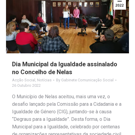
2022
Dia Municipal da Igualdade assinalado
no Concelho de Nelas
Acção Social
,
Notícias
By
Gabinete Comunicação Social
26 Outubro 2022
O Município de Nelas aceitou, mais uma vez, o
desafio lançado pela Comissão para a Cidadania e a
Igualdade de Género (CIG), juntando-se à causa
“Degraus para a Igualdade”. Desta forma, o Dia
Municipal para a Igualdade, celebrado por centenas
de organizações representativas da sociedade civil