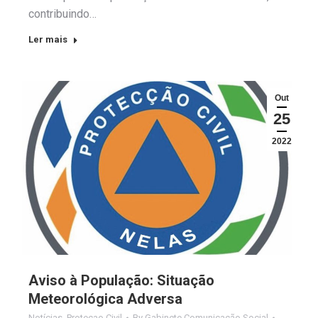
contribuindo…
Ler mais
Out
25
2022
Aviso à População: Situação
Meteorológica Adversa
Notícias
,
Proteçao Civil
By
Gabinete Comunicação Social