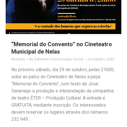
“Memorial do Convento” no Cineteatro
Municipal de Nelas
Notícias
By
Gabinete Comunicação Social
24 Outubro 2022
No próximo sábado, dia 29 de outubro, pelas 21h00,
sobe ao palco do Cineteatro de Nelas a peça
“Memorial do Convento”, com texto de José
Saramago e produção e interpretação da companhia
de teatro ÉTER – Produção Cultural. A entrada é
GRATUITA, mediante inscrição. Os interessados
devem reservar os lugares através dos números
232 949…