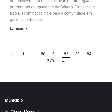
desenvolvimento das iniciativas e estratégias
promotoras de Igualdade de Género, Cidadania e
Não Discriminação, na e para a comunidade em
geral, contribuindo,…
Ler mais
←
1
…
80
81
82
83
84
…
270
→
Município
Câmara Municipal