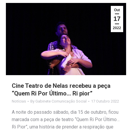
Out
17
2022
Cine Teatro de Nelas recebeu a peça
“Quem Ri Por Último… Ri pior”
Notícias
By
Gabinete Comunicação Social
17 Outubro 2022
A noite do passado sábado, dia 15 de outubro, ficou
marcada com a peça de teatro “Quem Ri Por Último…
Ri Pior”, uma história de prender a respiração que