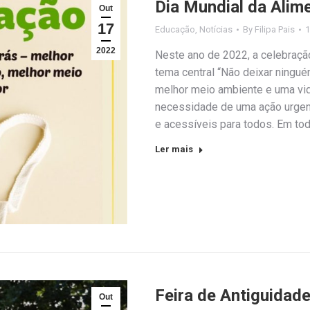
Dia Mundial da Alim
Out
17
Educação
,
Notícias
By
Filipa Pais
1
2022
Neste ano de 2022, a celebraç
tema central “Não deixar ningué
melhor meio ambiente e uma vida
necessidade de uma ação urgent
e acessíveis para todos. Em to
Ler mais
Feira de Antiguidad
Out