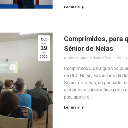
Ler mais
Comprimidos, para q
Out
19
Sénior de Nelas
2022
Notícias
,
Universidade Sénior
By
Fili
Comprimidos, para que vos quer
da UCC Nelas, aos alunos da di
Sénior de Nelas, no passado dia
alertar para a importância de 
para apelar à…
Ler mais