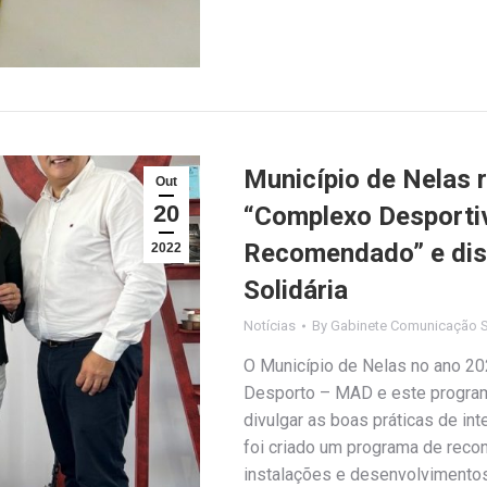
Município de Nelas 
Out
20
“Complexo Desporti
Recomendado” e dist
2022
Solidária
Notícias
By
Gabinete Comunicação S
O Município de Nelas no ano 2
Desporto – MAD e este program
divulgar as boas práticas de in
foi criado um programa de reco
instalações e desenvolvimentos