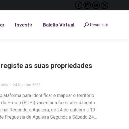
Facebook
Instagram
YouTube
X
tar
Investir
Balcão Virtual
Pesquisar
Search:
page
page
page
page
opens
opens
opens
opens
tar
Investir
Balcão Virtual
Pesquisar
Search:
in
in
in
in
new
new
new
new
window
window
window
window
 registe as suas propriedades
ocial
24 Outubro 2022
lataforma para identificar e mapear o território.
do Prédio (BUPi) vai estar a fazer atendimento
lhal Redondo e Aguieira, de 24 de outubro a 19
 de Freguesia de Aguieira Segunda a Sábado 24…