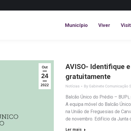
Município
Viver
Visi
Município
Viver
Visi
AVISO- Identifique e
Out
24
gratuitamente
2022
Notícias
By
Gabinete Comunicação S
Balcão Único do Prédio – BUPi, p
A equipa móvel do Balcão Único 
na União de Freguesias de Carva
de novembro. Edifício da Junta
Ler mais