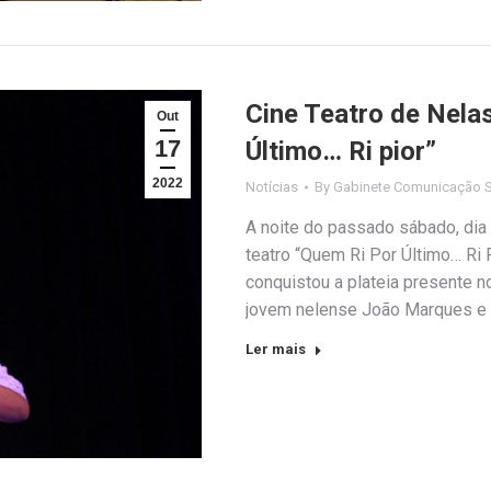
Cine Teatro de Nela
Out
17
Último… Ri pior”
2022
Notícias
By
Gabinete Comunicação S
A noite do passado sábado, dia
teatro “Quem Ri Por Último… Ri P
conquistou a plateia presente 
jovem nelense João Marques e 
Ler mais