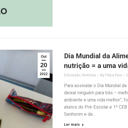
Dia Mundial da Alim
Out
20
nutrição = a uma vid
2022
Educação
,
Notícias
By
Filipa Pais
2
Para assinalar o Dia Mundial da
deixar ninguém para trás – melh
ambiente e uma vida melhor”, fo
alunos do Pré-Escolar e 1º CE
Senhorim e de…
Ler mais