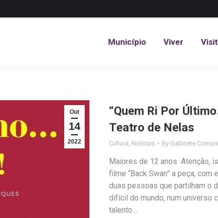
Município
Viver
Visi
Município
Viver
Visi
“Quem Ri Por Último
Out
14
Teatro de Nelas
2022
Cultura
,
Notícias
By
Gabinete Comuni
Maiores de 12 anos Atenção, ist
filme “Back Swan” a peça, com e
duas pessoas que partilham o d
difícil do mundo, num universo 
talento…