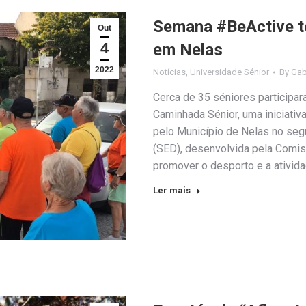
Semana #BeActive t
Out
4
em Nelas
2022
Notícias
,
Universidade Sénior
By
Gab
Cerca de 35 séniores participar
Caminhada Sénior, uma iniciati
pelo Município de Nelas no se
(SED), desenvolvida pela Comis
promover o desporto e a ativida
Ler mais