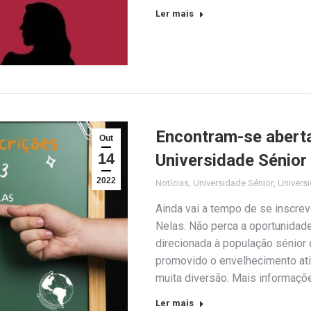
Ler mais
Encontram-se aberta
Out
14
Universidade Sénior
2022
Notícias
,
Universidade Sénior
,
Universi
Ainda vai a tempo de se inscrev
Nelas. Não perca a oportunidade
direcionada à população sénior
promovido o envelhecimento ativo,
muita diversão. Mais informaçõ
Ler mais