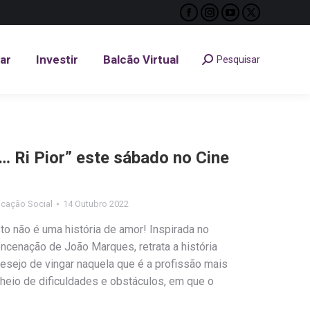
Facebook
Instagram
YouTube
X
tar
Investir
Balcão Virtual
Pesquisar
Search:
page
page
page
page
opens
opens
opens
opens
tar
Investir
Balcão Virtual
Pesquisar
Search:
in
in
in
in
new
new
new
new
window
window
window
window
… Ri Pior” este sábado no Cine
cação Social
14 Outubro 2022
o não é uma história de amor! Inspirada no
ncenação de João Marques, retrata a história
esejo de vingar naquela que é a profissão mais
cheio de dificuldades e obstáculos, em que o