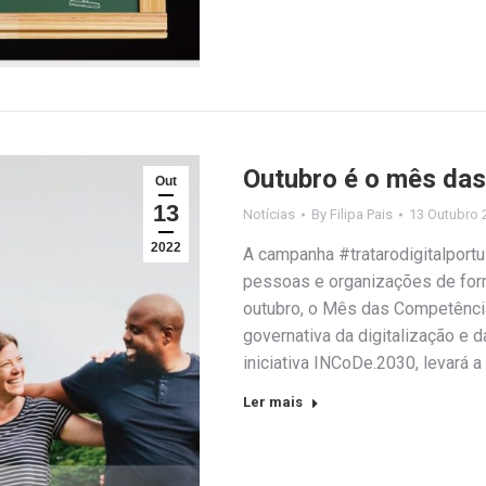
Outubro é o mês das
Out
13
Notícias
By
Filipa Pais
13 Outubro 
2022
A campanha #tratarodigitalportu
pessoas e organizações de forma
outubro, o Mês das Competências
governativa da digitalização e 
iniciativa INCoDe.2030, levará 
Ler mais