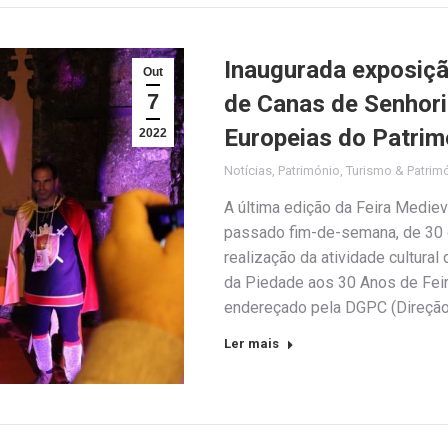
Inaugurada exposiçã
Out
7
de Canas de Senhor
Europeias do Patrim
2022
Notícias
,
Património
,
Turismo & Patrim
A última edição da Feira Medie
passado fim-de-semana, de 30 d
realização da atividade cultura
da Piedade aos 30 Anos de Feir
endereçado pela DGPC (Direção
Ler mais