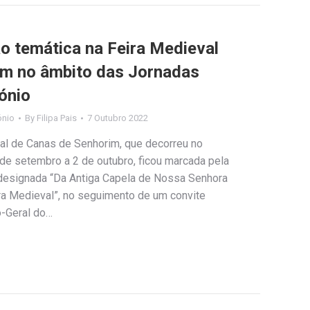
o temática na Feira Medieval
im no âmbito das Jornadas
ónio
ónio
By
Filipa Pais
7 Outubro 2022
val de Canas de Senhorim, que decorreu no
e setembro a 2 de outubro, ficou marcada pela
l designada “Da Antiga Capela de Nossa Senhora
a Medieval”, no seguimento de um convite
-Geral do…