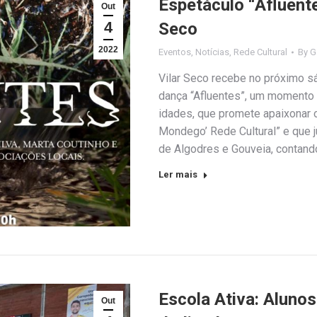
Espetáculo “Afluent
Out
4
Seco
2022
Eventos
,
Notícias
,
Rede Cultural
By
G
Vilar Seco recebe no próximo sá
dança “Afluentes”, um momento d
idades, que promete apaixonar o
Mondego’ Rede Cultural” e que 
de Algodres e Gouveia, contan
Ler mais
Escola Ativa: Alunos
Out