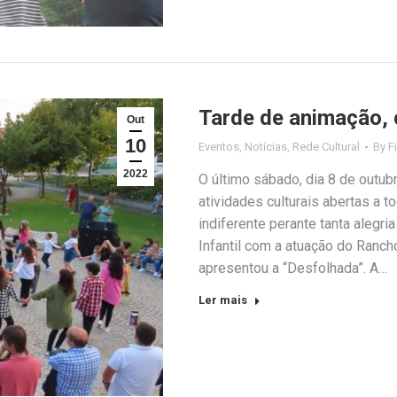
Tarde de animação, c
Out
10
Eventos
,
Notícias
,
Rede Cultural
By
F
2022
O último sábado, dia 8 de outub
atividades culturais abertas a 
indiferente perante tanta alegr
Infantil com a atuação do Rancho
apresentou a “Desfolhada”. A…
Ler mais