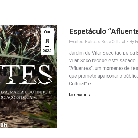
Espetáculo “Afluent
Out
8
Eventos
,
Notícias
,
Rede Cultural
By
F
2022
Jardim de Vilar Seco (ao pé da 
Vilar Seco recebe este sábado, 
“Afluentes”, um momento de fest
que promete apaixonar o públic
Cultural” e…
Ler mais