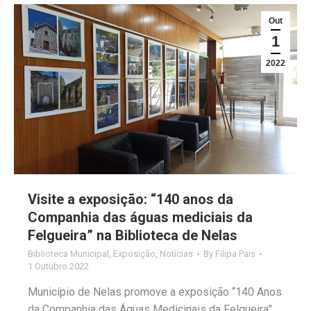
Out
1
2022
Visite a exposição: “140 anos da
Companhia das águas mediciais da
Felgueira” na Biblioteca de Nelas
Biblioteca Municipal
,
Exposição
,
Notícias
By
Filipa Pais
1 Outubro 2022
Município de Nelas promove a exposição “140 Anos
da Companhia das Águas Medicinais da Felgueira”