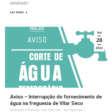
detalhado!
Ler mais
Set
28
2022
Aviso – Interrupção do fornecimento de
água na freguesia de Vilar Seco
Ambiente e Proteção Civil
,
Notícias
By
Filipa Pais