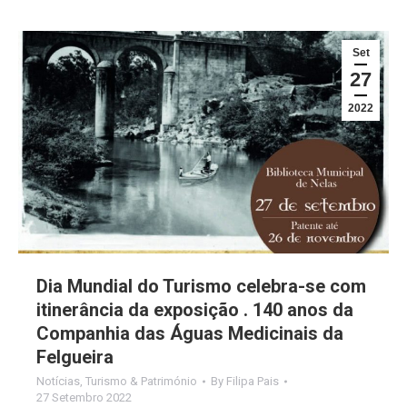
Set
27
2022
Dia Mundial do Turismo celebra-se com
itinerância da exposição . 140 anos da
Companhia das Águas Medicinais da
Felgueira
Notícias
,
Turismo & Património
By
Filipa Pais
27 Setembro 2022