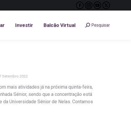
Facebook
Instagram
YouTube
X
tar
Investir
Balcão Virtual
Pesquisar
Search:
page
page
page
page
opens
opens
opens
opens
tar
Investir
Balcão Virtual
Pesquisar
Search:
in
in
in
in
new
new
new
new
window
window
window
window
7 Setembro 2022
 mais atividades já na próxima quinta-feira,
nhada Sénior, sendo que a concentração está
e da Universidade Sénior de Nelas. Contamos