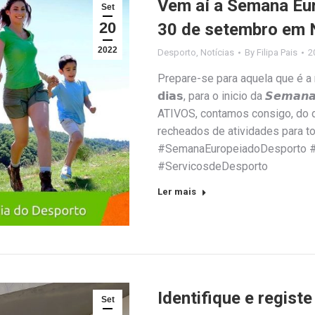
Vem aí a Semana Eur
Set
20
30 de setembro em 
2022
Desporto
,
Notícias
By
Filipa Pais
2
Prepare-se para aquela que é a m
𝗱𝗶𝗮𝘀, para o inicio da 𝙎𝙚𝙢𝙖𝙣
ATIVOS, contamos consigo, do 
recheados de atividades para t
#SemanaEuropeiadoDesporto 
#ServicosdeDesporto
Ler mais
Identifique e regist
Set