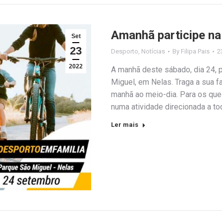
Amanhã participe na
Set
23
Desporto
,
Notícias
By
Filipa Pais
2
2022
A manhã deste sábado, dia 24,
Miguel, em Nelas. Traga a sua fa
manhã ao meio-dia. Para os que
numa atividade direcionada a to
Ler mais