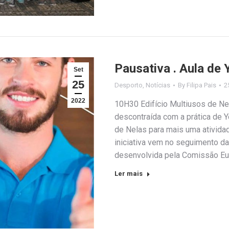
Pausativa . Aula de
Set
25
Desporto
,
Notícias
By
Filipa Pais
2
2022
10H30 Edifício Multiusos de Ne
descontraída com a prática de 
de Nelas para mais uma ativida
iniciativa vem no seguimento d
desenvolvida pela Comissão Eu
Ler mais