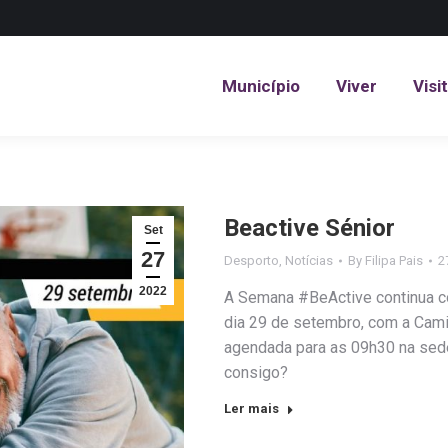
Município
Viver
Visi
Município
Viver
Visi
Beactive Sénior
Set
27
Desporto
,
Notícias
By
Filipa Pais
2
2022
A Semana #BeActive continua com
dia 29 de setembro, com a Cami
agendada para as 09h30 na sed
consigo?
Ler mais