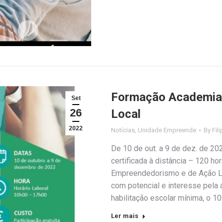
Formação Academia
Set
26
Local
2022
Notícias
,
Unidade Empreende
By
Fil
De 10 de out. a 9 de dez. de 20
certificada à distância – 120 h
Empreendedorismo e de Ação L
com potencial e interesse pel
habilitação escolar mínima, o 1
Ler mais