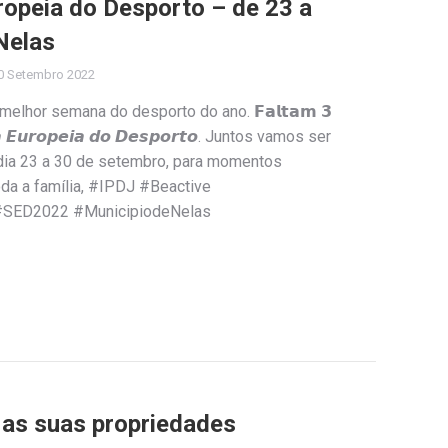
opeia do Desporto – de 23 a
Nelas
0 Setembro 2022
elhor semana do desporto do ano. 𝗙𝗮𝗹𝘁𝗮𝗺 𝟯
 𝙀𝙪𝙧𝙤𝙥𝙚𝙞𝙖 𝙙𝙤 𝘿𝙚𝙨𝙥𝙤𝙧𝙩𝙤. Juntos vamos ser
dia 23 a 30 de setembro, para momentos
oda a família, #IPDJ #Beactive
#SED2022 #MunicipiodeNelas
e as suas propriedades