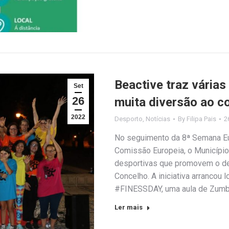
Beactive traz vária
Set
26
muita diversão ao c
2022
Desporto
,
Notícias
By
Filipa Pais
2
No seguimento da 8ª Semana Eu
Comissão Europeia, o Município
desportivas que promovem o des
Concelho. A iniciativa arrancou 
#FINESSDAY, uma aula de Zumb
Ler mais