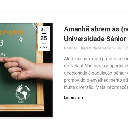
Amanhã abrem as (re
Set
25
Universidade Sénior
2022
Notícias
,
Universidade Sénior
By
Fili
Alerta alunos: está prestes a c
de Nelas! Não perca a oportunid
direcionada à população sénior
promovido o envelhecimento ativo,
muita diversão. Mais informaçõ
Ler mais