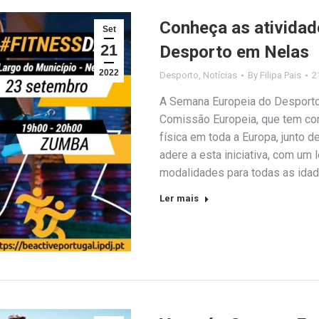
Conheça as ativida
Set
21
Desporto em Nelas
2022
Desporto
,
Notícias
By
Filipa Pais
2
A Semana Europeia do Desporto 
Comissão Europeia, que tem com
física em toda a Europa, junto 
adere a esta iniciativa, com um
modalidades para todas as idad
Ler mais