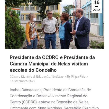
16
2022
Presidente da CCDRC e Presidente da
Câmara Municipal de Nelas visitam
escolas do Concelho
Câmara Municipal
,
Educação
,
Notícias
By
Filipa Pais
16 Setembro 2022
Isabel Damasceno, Presidente da Comissão de
Coordenação e Desenvolvimento Regional do
Centro (CCDRC), esteve no Concelho de Nelas,
juntamente com Nuno Martinho, Secretário Executivo