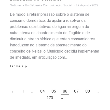
Notícias
By
Gabinete Comunicação Social
29 Agosto 2022
De modo a retirar pressão sobre o sistema de
consumo doméstico, de ajudar a resolver os
problemas quantitativos de água na origem do
subsistema de abastecimento de Fagilde e de
diminuir o stress hídrico que estes consumidores
introduzem no sistema de abastecimento do
concelho de Nelas, o Município decidiu implementar
de imediato, em articulação com…
Ler mais
←
1
…
84
85
86
87
88
…
270
→