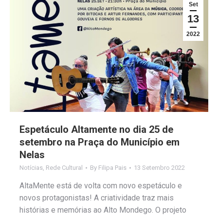
Set
13
2022
Espetáculo Altamente no dia 25 de
setembro na Praça do Município em
Nelas
Notícias
,
Rede Cultural
By
Filipa Pais
13 Setembro 2022
AltaMente está de volta com novo espetáculo e
novos protagonistas! A criatividade traz mais
histórias e memórias ao Alto Mondego. O projeto