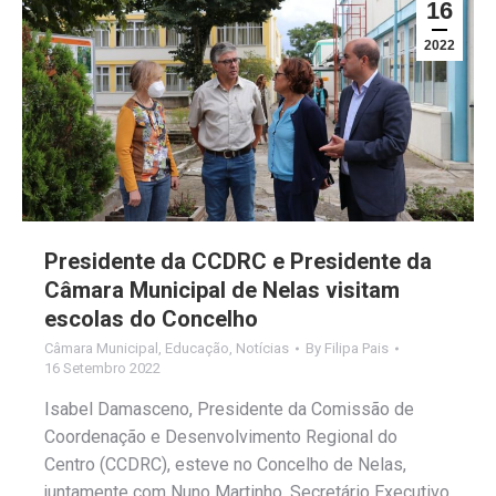
16
2022
Presidente da CCDRC e Presidente da
Câmara Municipal de Nelas visitam
escolas do Concelho
Câmara Municipal
,
Educação
,
Notícias
By
Filipa Pais
16 Setembro 2022
Isabel Damasceno, Presidente da Comissão de
Coordenação e Desenvolvimento Regional do
Centro (CCDRC), esteve no Concelho de Nelas,
juntamente com Nuno Martinho, Secretário Executivo