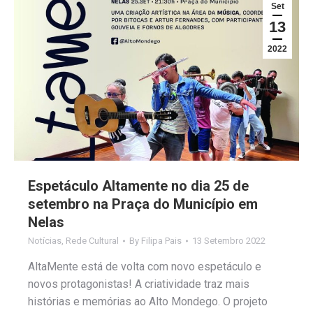
Set
13
2022
Espetáculo Altamente no dia 25 de
setembro na Praça do Município em
Nelas
Notícias
,
Rede Cultural
By
Filipa Pais
13 Setembro 2022
AltaMente está de volta com novo espetáculo e
novos protagonistas! A criatividade traz mais
histórias e memórias ao Alto Mondego. O projeto