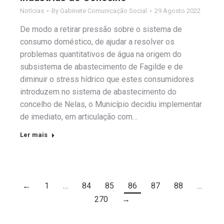
Notícias
By
Gabinete Comunicação Social
29 Agosto 2022
De modo a retirar pressão sobre o sistema de
consumo doméstico, de ajudar a resolver os
problemas quantitativos de água na origem do
subsistema de abastecimento de Fagilde e de
diminuir o stress hídrico que estes consumidores
introduzem no sistema de abastecimento do
concelho de Nelas, o Município decidiu implementar
de imediato, em articulação com…
Ler mais
←
1
…
84
85
86
87
88
…
270
→