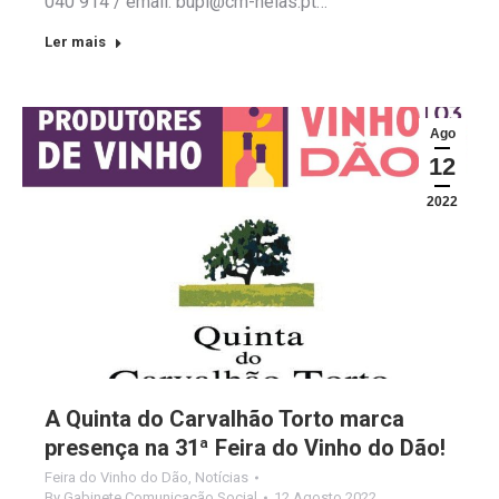
040 914 / email: bupi@cm-nelas.pt…
Ler mais
Ago
12
2022
A Quinta do Carvalhão Torto marca
presença na 31ª Feira do Vinho do Dão!
Feira do Vinho do Dão
,
Notícias
By
Gabinete Comunicação Social
12 Agosto 2022