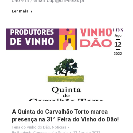
040 914 / email: bupi@cm-nelas.pt…
Ler mais
Ago
12
2022
A Quinta do Carvalhão Torto marca
presença na 31ª Feira do Vinho do Dão!
Feira do Vinho do Dão
,
Notícias
By
Gabinete Comunicação Social
12 Agosto 2022