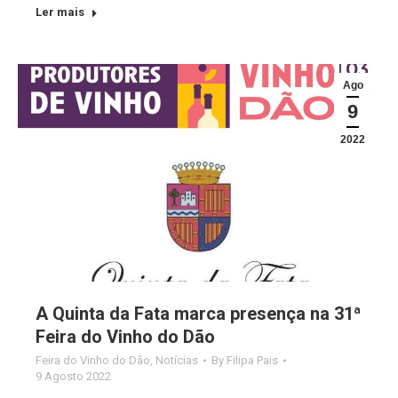
Ler mais
Ago
9
2022
A Quinta da Fata marca presença na 31ª
Feira do Vinho do Dão
Feira do Vinho do Dão
,
Notícias
By
Filipa Pais
9 Agosto 2022