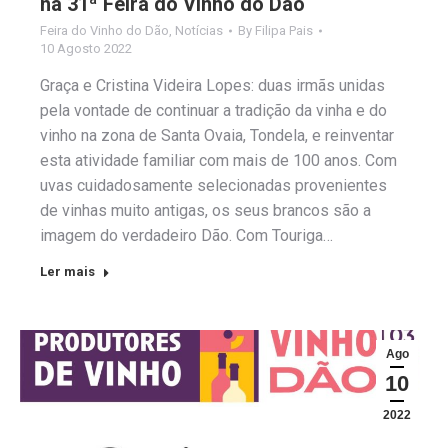
na 31ª Feira do Vinho do Dão
Feira do Vinho do Dão
,
Notícias
By
Filipa Pais
10 Agosto 2022
Graça e Cristina Videira Lopes: duas irmãs unidas
pela vontade de continuar a tradição da vinha e do
vinho na zona de Santa Ovaia, Tondela, e reinventar
esta atividade familiar com mais de 100 anos. Com
uvas cuidadosamente selecionadas provenientes
de vinhas muito antigas, os seus brancos são a
imagem do verdadeiro Dão. Com Touriga…
Ler mais
Ago
10
2022