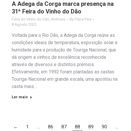
A Adega da Corga marca presença na
31ª Feira do Vinho do Dão
Feira do Vinho do Dão
,
Notícias
By
Filipa Pais
8 Agosto 2022
Voltada para o Rio Dão, a Adega da Corga reúne as
condições ideais de temperatura, exposição solar e
humidade para a produção de Touriga Nacional, que
dá origem a vinhos de excelência reconhecida
através de diversos e distintos prémios.
Efetivamente, em 1992 foram plantadas as castas
Touriga-Nacional em grande escala, uma apostou na
casta mais…
Ler mais
←
1
…
86
87
88
89
90
…