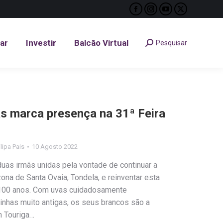
Facebook
Instagram
YouTube
X
tar
Investir
Balcão Virtual
Pesquisar
Search:
page
page
page
page
opens
opens
opens
opens
tar
Investir
Balcão Virtual
Pesquisar
Search:
in
in
in
in
new
new
new
new
window
window
window
window
s marca presença na 31ª Feira
ilipa Pais
10 Agosto 2022
 duas irmãs unidas pela vontade de continuar a
zona de Santa Ovaia, Tondela, e reinventar esta
e 100 anos. Com uvas cuidadosamente
inhas muito antigas, os seus brancos são a
 Touriga…