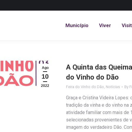
Município
Viver
Visi
Município
Viver
Visi
A Quinta das Queima
Ago
10
do Vinho do Dão
2022
Feira do Vinho do Dão
,
Notícias
By
F
Graça e Cristina Videira Lopes:
tradição da vinha e do vinho na 
atividade familiar com mais d
selecionadas provenientes de v
imagem do verdadeiro Dão. Com