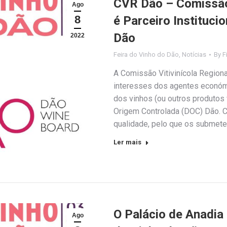
CVR Dão – Comissão 
Ago
8
é Parceiro Instituci
Dão
2022
Feira do Vinho do Dão
,
Notícias
By
F
A Comissão Vitivinícola Region
interesses dos agentes económ
dos vinhos (ou outros produto
Origem Controlada (DOC) Dão. C
qualidade, pelo que os submete
Ler mais
O Palácio de Anadia
Ago