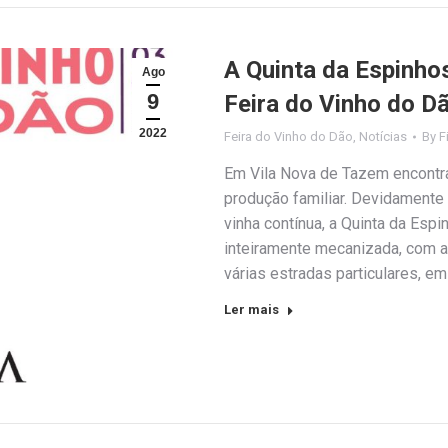
A Quinta da Espinho
Ago
9
Feira do Vinho do D
2022
Feira do Vinho do Dão
,
Notícias
By
F
Em Vila Nova de Tazem encontra
produção familiar. Devidamente 
vinha contínua, a Quinta da Esp
inteiramente mecanizada, com a
várias estradas particulares, 
Ler mais