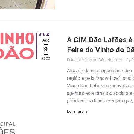
A CIM Dão Lafões é P
Ago
9
Feira do Vinho do D
2022
Feira do Vinho do Dão
,
Notícias
By
F
Através da sua capacidade de 
região e pelo “know-how”, qual
Viseu Dão Lafões desenvolve, 
agentes económicos, sociais e cu
prioridades de intervenção que,
Ler mais