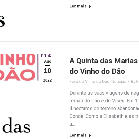
Ler mais
A Quinta das Marias
Ago
10
do Vinho do Dão
2022
Feira do Vinho do Dão
,
Notícias
By
F
Durante as suas viagens de negó
região do Dão e de Viseu. Em 19
4 hectares de terreno abandona
Conde. Como a Elisabeth e as t
a…
Ler mais