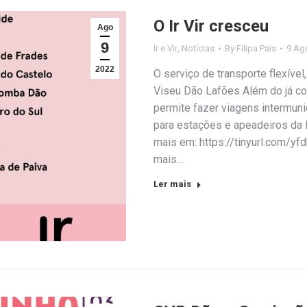
O Ir Vir cresceu
Ago
9
Ir e Vir
,
Notícias
By
Filipa Pais
9 Ag
2022
O serviço de transporte flexível
Viseu Dão Lafões Além do já con
permite fazer viagens intermuni
para estações e apeadeiros da l
mais em: https://tinyurl.com/yfd
mais…
Ler mais