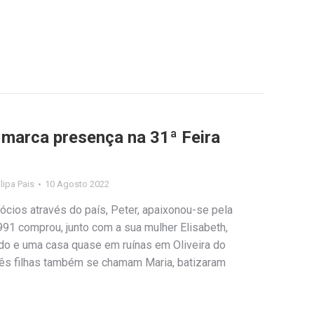
 marca presença na 31ª Feira
ilipa Pais
10 Agosto 2022
cios através do país, Peter, apaixonou-se pela
91 comprou, junto com a sua mulher Elisabeth,
do e uma casa quase em ruínas em Oliveira do
rês filhas também se chamam Maria, batizaram