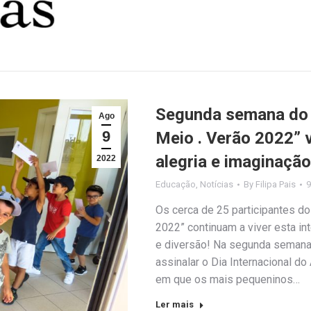
Segunda semana do 
Ago
9
Meio . Verão 2022” 
alegria e imaginação
2022
Educação
,
Notícias
By
Filipa Pais
9
Os cerca de 25 participantes do
2022” continuam a viver esta int
e diversão! Na segunda semana 
assinalar o Dia Internacional d
em que os mais pequeninos…
Ler mais