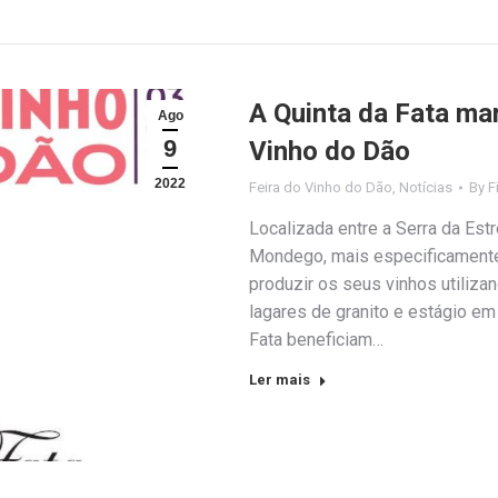
A Quinta da Fata ma
Ago
9
Vinho do Dão
2022
Feira do Vinho do Dão
,
Notícias
By
F
Localizada entre a Serra da Estr
Mondego, mais especificamente 
produzir os seus vinhos utiliz
lagares de granito e estágio em
Fata beneficiam…
Ler mais