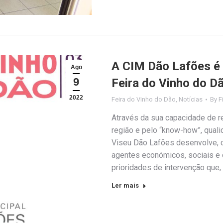
A CIM Dão Lafões é P
Ago
9
Feira do Vinho do D
2022
Feira do Vinho do Dão
,
Notícias
By
F
Através da sua capacidade de 
região e pelo “know-how”, qual
Viseu Dão Lafões desenvolve, 
agentes económicos, sociais e cu
prioridades de intervenção que,
Ler mais