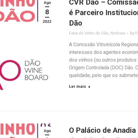
CVR Dão – Comissão 
Ago
8
é Parceiro Instituci
Dão
2022
Feira do Vinho do Dão
,
Notícias
By
F
A Comissão Vitivinícola Region
interesses dos agentes económ
dos vinhos (ou outros produto
Origem Controlada (DOC) Dão. C
qualidade, pelo que os submete
Ler mais
O Palácio de Anadia
Ago