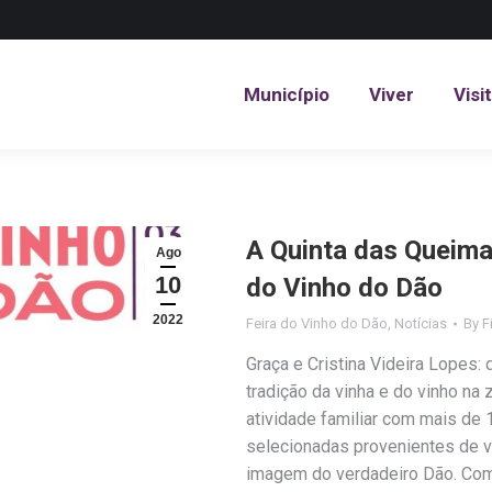
Município
Viver
Visi
Município
Viver
Visi
A Quinta das Queima
Ago
10
do Vinho do Dão
2022
Feira do Vinho do Dão
,
Notícias
By
F
Graça e Cristina Videira Lopes:
tradição da vinha e do vinho na 
atividade familiar com mais d
selecionadas provenientes de v
imagem do verdadeiro Dão. Com