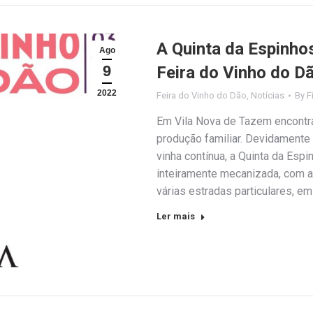
A Quinta da Espinho
Ago
9
Feira do Vinho do D
2022
Feira do Vinho do Dão
,
Notícias
By
F
Em Vila Nova de Tazem encontra
produção familiar. Devidamente 
vinha contínua, a Quinta da Esp
inteiramente mecanizada, com a
várias estradas particulares, 
Ler mais