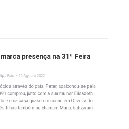
 marca presença na 31ª Feira
ilipa Pais
10 Agosto 2022
cios através do país, Peter, apaixonou-se pela
91 comprou, junto com a sua mulher Elisabeth,
do e uma casa quase em ruínas em Oliveira do
rês filhas também se chamam Maria, batizaram