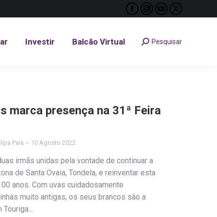
Facebook
Instagram
YouTube
X
tar
Investir
Balcão Virtual
Pesquisar
Search:
page
page
page
page
opens
opens
opens
opens
tar
Investir
Balcão Virtual
Pesquisar
Search:
in
in
in
in
new
new
new
new
window
window
window
window
s marca presença na 31ª Feira
ilipa Pais
10 Agosto 2022
 duas irmãs unidas pela vontade de continuar a
zona de Santa Ovaia, Tondela, e reinventar esta
e 100 anos. Com uvas cuidadosamente
inhas muito antigas, os seus brancos são a
 Touriga…