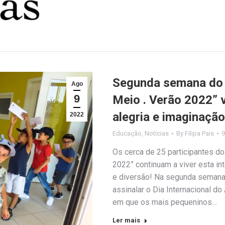
Segunda semana do 
Ago
9
Meio . Verão 2022” 
alegria e imaginação
2022
Educação
,
Notícias
By
Filipa Pais
9
Os cerca de 25 participantes do
2022” continuam a viver esta int
e diversão! Na segunda semana 
assinalar o Dia Internacional d
em que os mais pequeninos…
Ler mais