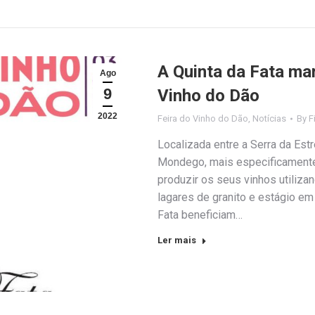
A Quinta da Fata ma
Ago
9
Vinho do Dão
2022
Feira do Vinho do Dão
,
Notícias
By
F
Localizada entre a Serra da Estr
Mondego, mais especificamente 
produzir os seus vinhos utiliz
lagares de granito e estágio em
Fata beneficiam…
Ler mais