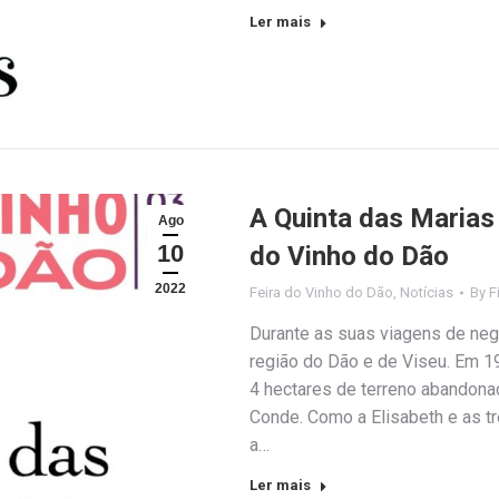
Ler mais
A Quinta das Marias
Ago
10
do Vinho do Dão
2022
Feira do Vinho do Dão
,
Notícias
By
F
Durante as suas viagens de negó
região do Dão e de Viseu. Em 19
4 hectares de terreno abandona
Conde. Como a Elisabeth e as t
a…
Ler mais