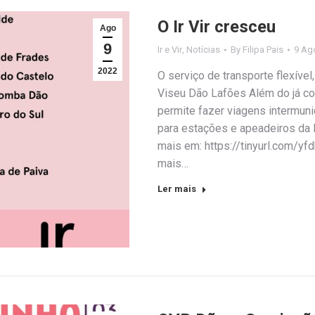
O Ir Vir cresceu
Ago
9
Ir e Vir
,
Notícias
By
Filipa Pais
9 Ag
2022
O serviço de transporte flexível
Viseu Dão Lafões Além do já con
permite fazer viagens intermuni
para estações e apeadeiros da l
mais em: https://tinyurl.com/yfd
mais…
Ler mais