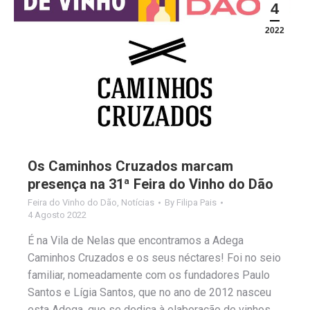
4
2022
Os Caminhos Cruzados marcam
presença na 31ª Feira do Vinho do Dão
Feira do Vinho do Dão
,
Notícias
By
Filipa Pais
4 Agosto 2022
É na Vila de Nelas que encontramos a Adega
Caminhos Cruzados e os seus néctares! Foi no seio
familiar, nomeadamente com os fundadores Paulo
Santos e Lígia Santos, que no ano de 2012 nasceu
esta Adega, que se dedica à elaboração de vinhos