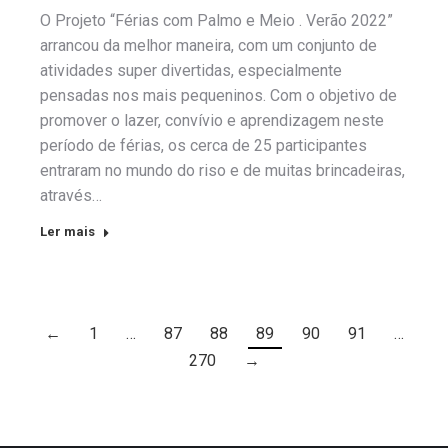
O Projeto “Férias com Palmo e Meio . Verão 2022”
arrancou da melhor maneira, com um conjunto de
atividades super divertidas, especialmente
pensadas nos mais pequeninos. Com o objetivo de
promover o lazer, convívio e aprendizagem neste
período de férias, os cerca de 25 participantes
entraram no mundo do riso e de muitas brincadeiras,
através…
Ler mais
←
1
…
87
88
89
90
91
…
270
→