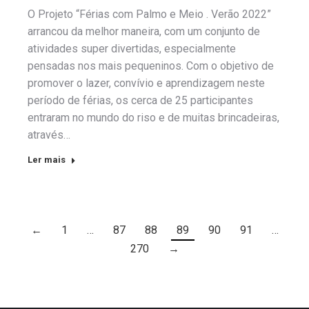
O Projeto “Férias com Palmo e Meio . Verão 2022”
arrancou da melhor maneira, com um conjunto de
atividades super divertidas, especialmente
pensadas nos mais pequeninos. Com o objetivo de
promover o lazer, convívio e aprendizagem neste
período de férias, os cerca de 25 participantes
entraram no mundo do riso e de muitas brincadeiras,
através…
Ler mais
←
1
…
87
88
89
90
91
…
270
→