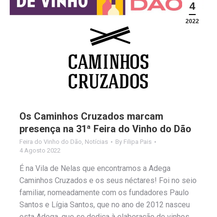
4
2022
Os Caminhos Cruzados marcam
presença na 31ª Feira do Vinho do Dão
Feira do Vinho do Dão
,
Notícias
By
Filipa Pais
4 Agosto 2022
É na Vila de Nelas que encontramos a Adega
Caminhos Cruzados e os seus néctares! Foi no seio
familiar, nomeadamente com os fundadores Paulo
Santos e Lígia Santos, que no ano de 2012 nasceu
esta Adega, que se dedica à elaboração de vinhos